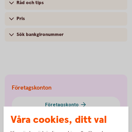
Råd och tips
Pris
Sök bankgironummer
Företagskonton
Företagskonto
Våra cookies, ditt val
Bankgironummer