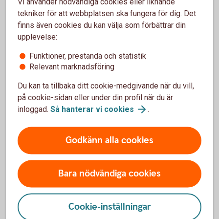
Vi använder nödvändiga cookies eller liknande
Klientmedelskonto
tekniker för att webbplatsen ska fungera för dig. Det
finns även cookies du kan välja som förbättrar din
upplevelse:
Koncernkonto
Funktioner, prestanda och statistik
Penningmarknadskonto
Relevant marknadsföring
Du kan ta tillbaka ditt cookie-medgivande när du vill,
Valutakonto
på cookie-sidan eller under din profil när du är
inloggad.
Så hanterar vi
cookies
.
Konto i utlandet
Godkänn alla cookies
Cash Pool Solution
Bara nödvändiga cookies
Cookie-inställningar