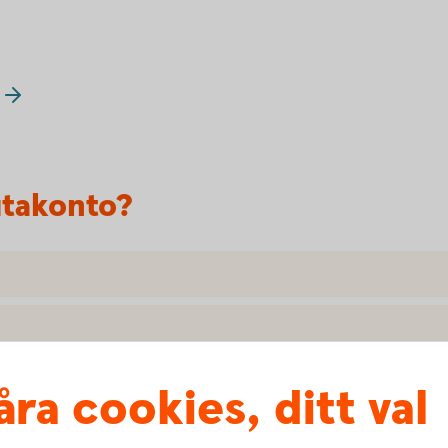
utakonto?
åra cookies, ditt val