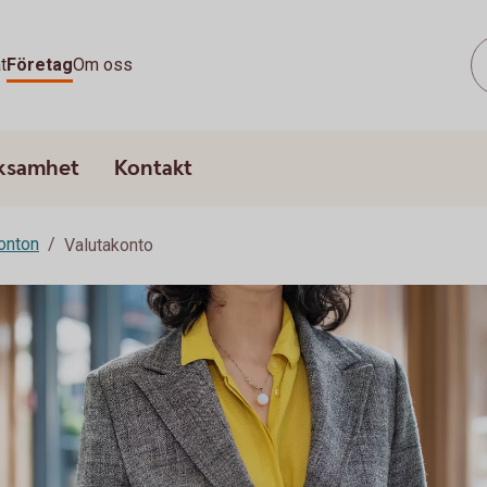
t
Företag
Om oss
rksamhet
Kontakt
onton
Valutakonto