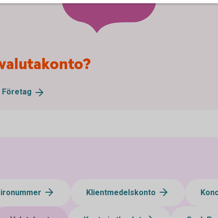
 valutakonto?
e
Företag
gironummer
Klientmedelskonto
Kon