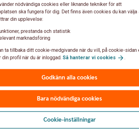
vänder nödvändiga cookies eller liknande tekniker för att
latsen ska fungera för dig. Det finns även cookies du kan välj
andet
ttrar din upplevelse:
unktioner, prestanda och statistik
elevant marknadsföring
ta valutor
n ta tillbaka ditt cookie-medgivande när du vill, på cookie-sidan 
 din profil när du är inloggad.
Så hanterar vi
cookies
.
ör ni affärer i flera valutor öppnar ni ett
nvändas för att sätta in och ta ut sedlar i
Godkänn alla cookies
Bara nödvändiga cookies
Cookie-inställningar
Frågor?