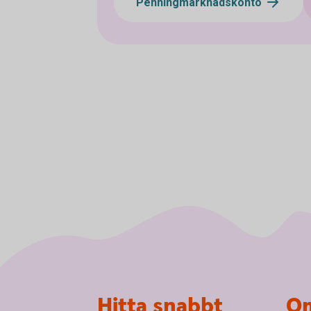
Penningmarknadskonto
Sidfot
Hitta snabbt
Om