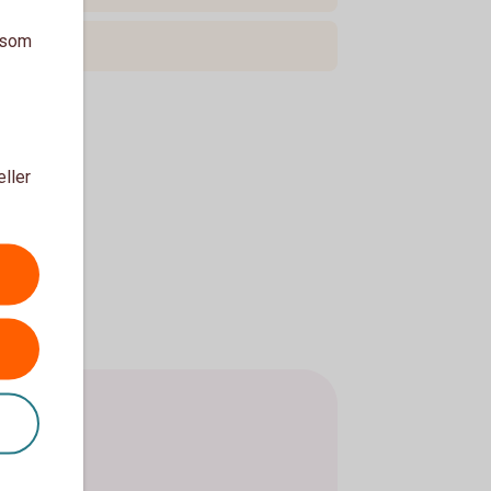
a som
eller