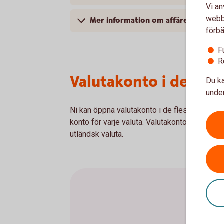
Vi an
webbp
Mer information om affärer med utl
förbä
F
R
Valutakonto i de fles
Du ka
under
Ni kan öppna valutakonto i de flesta valutor. G
konto för varje valuta. Valutakontot kan inte a
utländsk valuta.