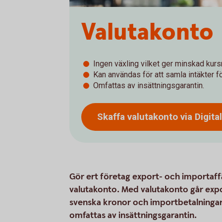
Valutakonto
Ingen växling vilket ger minskad kursr
Kan användas för att samla intäkter fö
Omfattas av insättningsgarantin.
Skaffa valutakonto via Digita
Gör ert företag export- och importaffä
valutakonto. Med valutakonto går export
svenska kronor och importbetalningar
omfattas av insättningsgarantin.