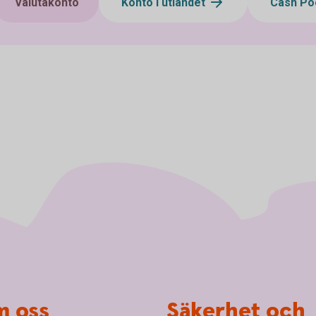
Valutakonto
Konto i utlandet
Cash Po
 oss
Säkerhet och