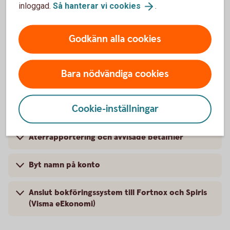
inloggad.
Så hanterar vi
cookies
.
Aktivera vår telefontjänst eller en ny
företagskod
Godkänn alla cookies
Låneöversikt och kommande dragningar
Bara nödvändiga cookies
Hitta IBAN och BIC
Cookie-inställningar
Signeringshistorik på filbetalningar
Återrapportering och avvisade betalfiler
Byt namn på konto
Anslut bokföringssystem till Fortnox och Spiris
(Visma eEkonomi)