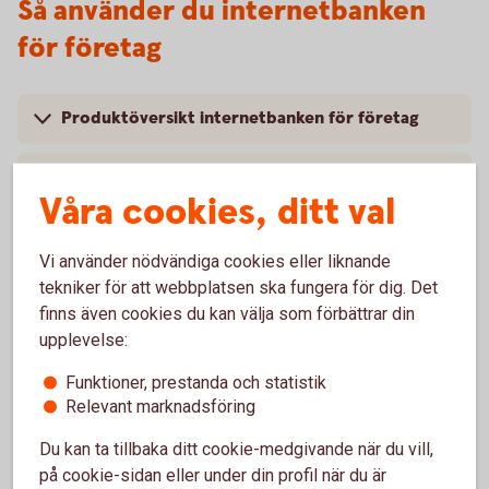
Så använder du internetbanken
för företag
Produktöversikt internetbanken för företag
Anslut och hantera Swish
Våra cookies, ditt val
Transaktionsrapporter
Vi använder nödvändiga cookies eller liknande
tekniker för att webbplatsen ska fungera för dig. Det
Hitta dokument
finns även cookies du kan välja som förbättrar din
upplevelse:
Aktivera pushnotiser för inkommen
swishbetalning
Funktioner, prestanda och statistik
Relevant marknadsföring
Du kan ta tillbaka ditt cookie-medgivande när du vill,
på cookie-sidan eller under din profil när du är
Engagemangsbesked