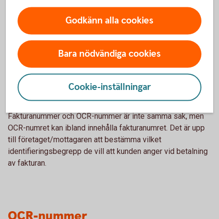
Godkänn alla cookies
Bara nödvändiga cookies
Fakturanummer
Cookie-inställningar
Fakturanummer används av företag för att identifiera
fakturor. Numret anges ofta uppe till höger på fakturan.
Fakturanummer och OCR-nummer är inte samma sak, men
OCR-numret kan ibland innehålla fakturanumret. Det är upp
till företaget/mottagaren att bestämma vilket
identifieringsbegrepp de vill att kunden anger vid betalning
av fakturan.
OCR-nummer