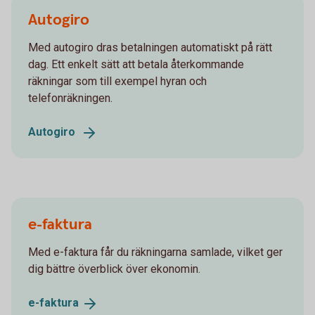
Autogiro
Med autogiro dras betalningen automatiskt på rätt
dag. Ett enkelt sätt att betala återkommande
räkningar som till exempel hyran och
telefonräkningen.
Autogiro
e-faktura
Med e-faktura får du räkningarna samlade, vilket ger
dig bättre överblick över ekonomin.
e-
faktura