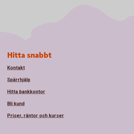
Sidfot
Hitta snabbt
Kontakt
Spärrhjälp
Hitta bankkontor
Bli kund
Priser, räntor och kurser