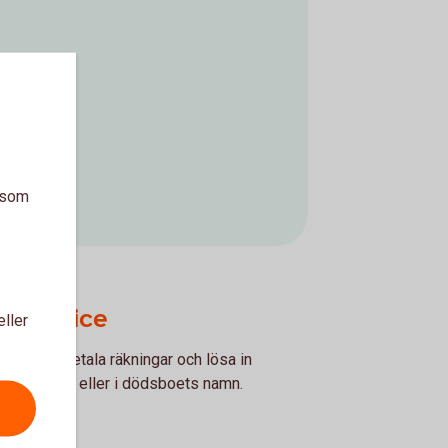
a som
gsservice
eller
jälp att betala räkningar och lösa in
en avlidnes eller i dödsboets namn.