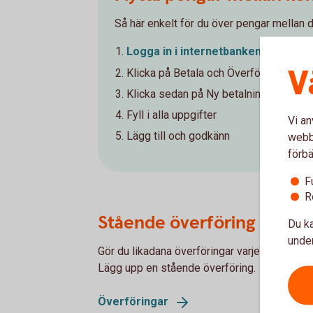
Så här enkelt för du över pengar mellan d
Logga in i
internetbanken
V
Klicka på Betala och Överföra i menyv
Klicka sedan på Ny betalning/Överför
Fyll i alla uppgifter
Vi an
Lägg till och godkänn
webbp
förbä
F
R
Stående överföring
Du ka
under
Gör du likadana överföringar varje månad? Vi
Lägg upp en stående överföring.
Överföringar