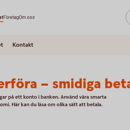
at
Företag
Om oss
et
Kontakt
erföra – smidiga bet
ngar på ett konto i banken. Använd våra smarta
nomi. Här kan du läsa om olika sätt att betala.