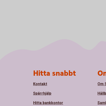
Sidfot
Hitta snabbt
Om
Kontakt
Om S
Spärrhjälp
Håll
Hitta bankkontor
Sam