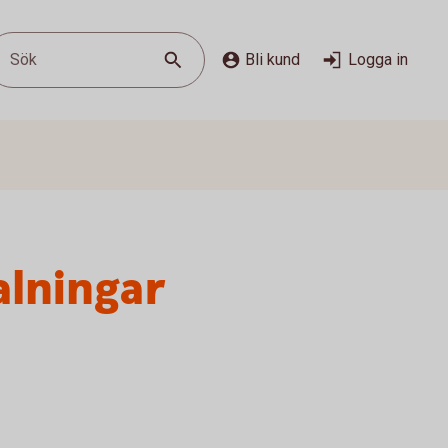
Sök
Bli kund
Logga in
alningar