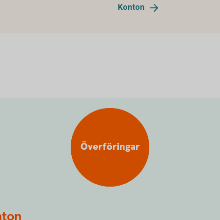
Konton
Överföringar
nton