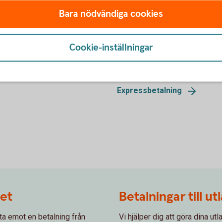
Bara nödvändiga cookies
Expressbetalning
Cookie-inställningar
, ger bort pengar eller löser in
Betala snabbt och säkert onli
transaktionen är klar.
Expressbetalning
det
Betalningar till ut
ta emot en betalning från
Vi hjälper dig att göra dina ut