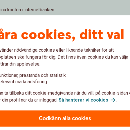
ina konton i internetbanken:
åra cookies, ditt val
alet
ing
vänder nödvändiga cookies eller liknande tekniker för att
latsen ska fungera för dig. Det finns även cookies du kan välj
ttrar din upplevelse:
unktioner, prestanda och statistik
elevant marknadsföring
Dödsbo – betalnin
n ta tillbaka ditt cookie-medgivande när du vill, på cookie-sidan 
 din profil när du är inloggad.
Så hanterar vi
cookies
.
ll du börja spara regelbundet?
Du som är dödsbodelägare får h
utbetalningsavier som står i d
Godkänn alla cookies
Dödsbo -
betalningsservice