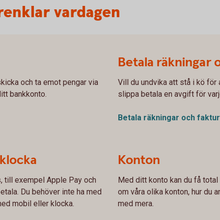
renklar vardagen
Betala räkningar 
kicka och ta emot pengar via
Vill du undvika att stå i kö fö
ditt bankkonto.
slippa betala en avgift för var
Betala räkningar och
faktu
 klocka
Konton
s, till exempel Apple Pay och
Med ditt konto kan du få total
etala. Du behöver inte ha med
om våra olika konton, hur du an
ed mobil eller klocka.
med mera.