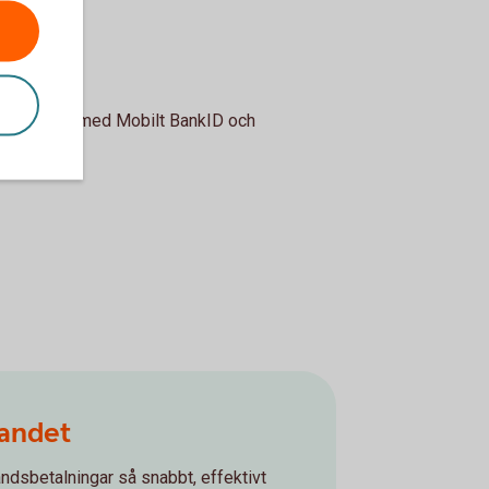
ne. Signera med Mobilt BankID och
landet
landsbetalningar så snabbt, effektivt