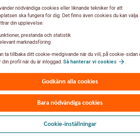
vänder nödvändiga cookies eller liknande tekniker för att
Expressbetalning
latsen ska fungera för dig. Det finns även cookies du kan välj
ttrar din upplevelse:
unktioner, prestanda och statistik
elevant marknadsföring
n ta tillbaka ditt cookie-medgivande när du vill, på cookie-sidan 
 din profil när du är inloggad.
Så hanterar vi
cookies
.
Godkänn alla cookies
m Expressbetalning
Bara nödvändiga cookies
jer Expressbetalning?
Cookie-inställningar
Expressbetalning?