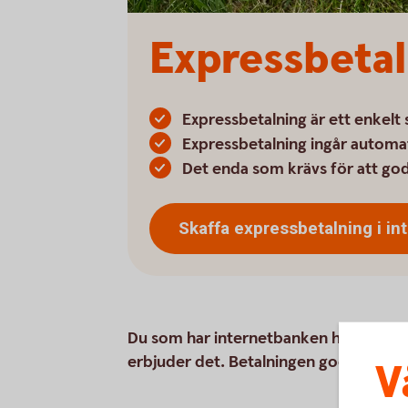
Expressbetal
Expressbetalning är ett enkelt sä
Expressbetalning ingår automat
Det enda som krävs för att go
Skaffa expressbetalning i
in
Du som har internetbanken hos oss kan
erbjuder det. Betalningen godkänns m
V