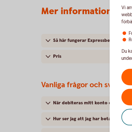
Vi an
Mer information om 
webbp
förbä
F
R
Så här fungerar Expressbetalning
Du ka
Pris
under
Vanliga frågor och svar o
När debiteras mitt konto om jag väl
Hur ser jag att jag har betalat med 