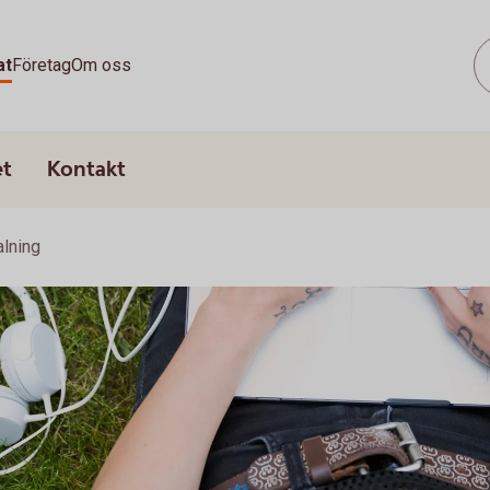
at
Företag
Om oss
et
Kontakt
lning