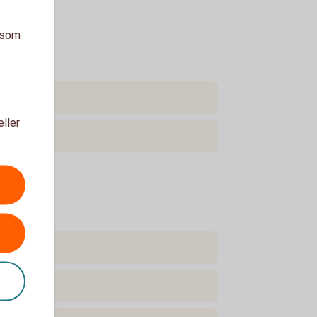
a som
eller