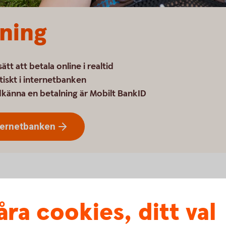
ning
tt att betala online i realtid
iskt i internetbanken
dkänna en betalning är Mobilt BankID
ternetbanken
 välja Expressbetalning som betalsätt till företag som
ed BankID och genomförs i realtid.
åra cookies, ditt val