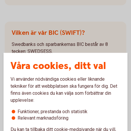
Vilken är vår BIC (SWIFT)?
Swedbanks och sparbankernas BIC består av 8
tecken: SWEDSESS.
Våra cookies, ditt val
Ibland används ordet SWIFT istället för BIC. BIC är
inte obligatoriskt för SEPA-betalningar (den
europeiska gireringsstandarden) vilka gör det möjligt
Vi använder nödvändiga cookies eller liknande
att utföra alla betalningar i euro inom det
tekniker för att webbplatsen ska fungera för dig. Det
gemensamma eurobetalningsområdet.
finns även cookies du kan välja som förbättrar din
upplevelse:
Funktioner, prestanda och statistik
Relevant marknadsföring
Du kan ta tillbaka ditt cookie-medgivande när du vill,