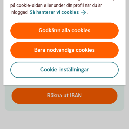
Räkna ut ditt IBAN-nummer
på cookie-sidan eller under din profil när du är
inloggad.
Så hanterar vi
cookies
.
Räkna ut ditt IBAN-nummer med IBAN-
räknaren. Den fungerar endast för konton i
Godkänn alla cookies
Swedbank och Sparbankerna. Ange alltid
IBAN tillsammans med bankens BIC som är
SWEDSESS (för Swedbank och
Bara nödvändiga cookies
sparbankerna).
Cookie-inställningar
Kontonummer
Räkna ut IBAN