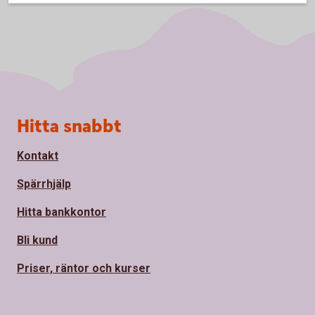
Sidfot
Hitta snabbt
Kontakt
Spärrhjälp
Hitta bankkontor
Bli kund
Priser, räntor och kurser