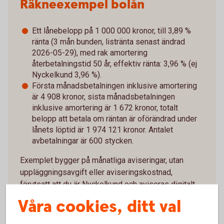
Räkneexempel bolån
Ett lånebelopp på 1 000 000 kronor, till 3,89 %
ränta (3 mån bunden, listränta senast ändrad
2026-05-29), med rak amortering
återbetalningstid 50 år, effektiv ränta: 3,96 % (ej
Nyckelkund 3,96 %).
Första månadsbetalningen inklusive amortering
är 4 908 kronor, sista månadsbetalningen
inklusive amortering är 1 672 kronor, totalt
belopp att betala om räntan är oförändrad under
lånets löptid är 1 974 121 kronor. Antalet
avbetalningar är 600 stycken.
Exemplet bygger på månatliga aviseringar, utan
uppläggningsavgift eller aviseringskostnad,
förutsatt att du är Nyckelkund och aviseras digitalt.
För ej Nyckelkund tillkommer uppläggningsavgift på
Våra cookies, ditt val
650 kronor. Vid postala avier tillkommer en kostnad
på 45 kronor i aviavgift. Valutakursförändringar kan