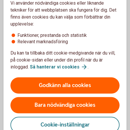
Vi använder nödvändiga cookies eller liknande
komma att påverka beloppen som du ska betala om
tekniker för att webbplatsen ska fungera för dig. Det
du till exempel har inkomst i annan valuta än lånet.
finns även cookies du kan välja som förbättrar din
Lånet förutsätter att säkerhet lämnas i form av pant i
upplevelse:
bostad.
Funktioner, prestanda och statistik
Relevant marknadsföring
Du kan ta tillbaka ditt cookie-medgivande när du vill,
på cookie-sidan eller under din profil när du är
Fler vanliga frågor och svar om
inloggad.
Så hanterar vi
cookies
.
grönt bolån
Godkänn alla cookies
Jag har en energideklaration utförd tidigare än
än 1 januari 2014, kan jag ansöka om Gröna
bolånet?
Bara nödvändiga cookies
Hur vet jag om mitt hus är svanenmärkt?
Cookie-inställningar