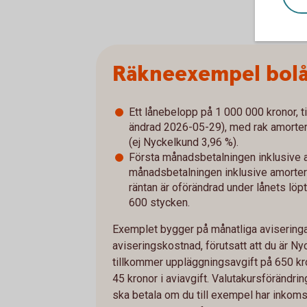
Räkneexempel bol
Ett lånebelopp på 1 000 000 kronor, ti
ändrad 2026-05-29), med rak amorterin
(ej Nyckelkund 3,96 %).
Första månadsbetalningen inklusive a
månadsbetalningen inklusive amorterin
räntan är oförändrad under lånets löpt
600 stycken.
Exemplet bygger på månatliga aviseringar
aviseringskostnad, förutsatt att du är Ny
tillkommer uppläggningsavgift på 650 kro
45 kronor i aviavgift. Valutakursföränd
ska betala om du till exempel har inkomst 