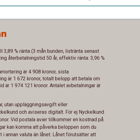
ån
ll 3,89 % ränta (3 mån bunden, listränta senast
g återbetalningstid 50 år, effektiv ränta: 3,96 %
mortering är 4 908 kronor, sista
g är 1 672 kronor, totalt belopp att betala om
id är 1 974 121 kronor. Antalet avbetalningar är
, utan uppläggningsavgift eller
ckelkund och aviseras digitalt. För ej Nyckelkund
nor. Vid postala avier tillkommer en kostnad på
ringar kan komma att påverka beloppen som du
i annan valuta än lånet. Lånet förutsätter att