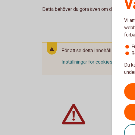
V
Detta behöver du göra även om du inte amort
Vi an
webbp
förbä
F
För att se detta innehåll behöver d
R
Inställningar för cookies
Du ka
under