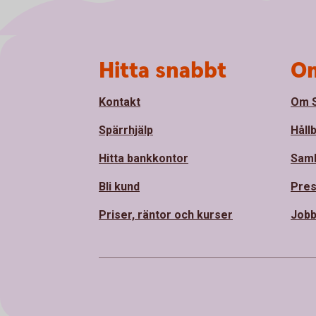
Sidfot
Hitta snabbt
Om
Kontakt
Om S
Spärrhjälp
Håll
Hitta bankkontor
Sam
Bli kund
Pre
Priser, räntor och kurser
Jobb