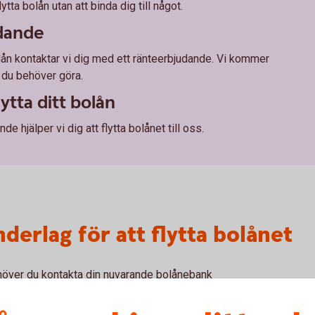
tta bolån utan att binda dig till något.
udande
olån kontaktar vi dig med ett ränteerbjudande. Vi kommer
d du behöver göra.
lytta ditt bolån
e hjälper vi dig att flytta bolånet till oss.
derlag för att flytta bolånet
s behöver du kontakta din nuvarande bolånebank
ätt att få ditt amorteringsunderlag digitalt.
ka bankerna.