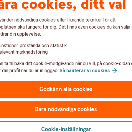
åra cookies, ditt val
erar på ditt bolån idag.
vänder nödvändiga cookies eller liknande tekniker för att
latsen ska fungera för dig. Det finns även cookies du kan välj
ttrar din upplevelse:
unktioner, prestanda och statistik
u först godkänna cookies för Funktioner, prestanda och statistik.
elevant marknadsföring
n ta tillbaka ditt cookie-medgivande när du vill, på cookie-sidan 
 din profil när du är inloggad.
Så hanterar vi cookies
.
Godkänn alla cookies
Att låna kostar pengar!
Bara nödvändiga cookies
Om du inte kan betala tillbaka skulden i tid riskerar du 
leda till svårigheter att få hyra bostad, teckna abonnema
dig till budget- och skuldrådgivningen i din kommun. Kon
Cookie-inställningar
konsumentverket.se