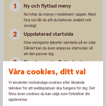
Ny och flyttad meny
Nu hittar du menyn i nederkant i appen. Med
fyra val når du allt du behöver snabbt och
smidigt.
Uppdaterad startsida
Dina vanligaste tjänster samlade på en sida.
Såklart kan du även anpassa startsidan så
att den passar dig.
Din ekonomi – flyttad och
uppfräschad
Våra cookies, ditt val
Snabb och tydlig överblick med ny design.
Vi använder nödvändiga cookies eller liknande
”Du” handlar om dig
tekniker för att webbplatsen ska fungera för dig. Det
finns även cookies du kan välja som förbättrar din
Under det här valet hittar du till exempel
upplevelse:
dokument och meddelande. Sånt som
handlar om dig, helt enkelt.