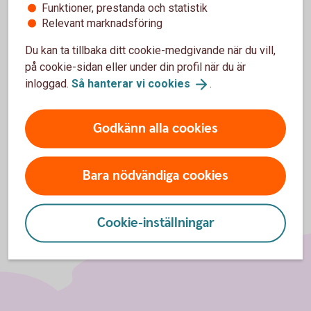
Funktioner, prestanda och statistik
Behöver du hjälp?
Relevant marknadsföring
Under "Hjälp" i appen hittar du nu svar på
Du kan ta tillbaka ditt cookie-medgivande när du vill,
vanliga frågor och kontaktuppgifter till oss.
på cookie-sidan eller under din profil när du är
Vi finns här för både små och stora frågor.
inloggad.
Så hanterar vi
cookies
.
Godkänn alla cookies
Bara nödvändiga cookies
Cookie-inställningar