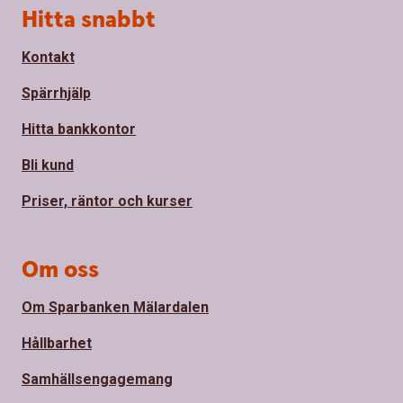
Sidfot
Hitta snabbt
Kontakt
Spärrhjälp
Hitta bankkontor
Bli kund
Priser, räntor och kurser
Om oss
Om Sparbanken Mälardalen
Hållbarhet
Samhällsengagemang