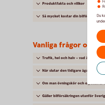
F
Produktfakta och villkor
R
Du ka
Så mycket kostar din bilförsäkring
under
Vanliga frågor om at
Trafik, hel och halv – vad är det för
När slutar den tidigare ägarens försä
Om man övningskör och olyckan är f
Gäller bilförsäkringen utanför Sveri