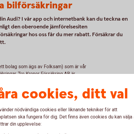
a bilförsäkringar
l din Audi? I vår app och internetbank kan du teckna en
 enligt den oberoende jämförelsesiten
rsäkringar hos oss får du mer rabatt. Försäkrar du
tt.
(ett bolag som ägs av Folksam) som är vår
kringar. Tre Kronor Försäkring AB är
n är försäkringsförmedlare. Bilförsäkringen
åra cookies, ditt val
kringen vi erbjuder kan tecknas för alla
vänder nödvändiga cookies eller liknande tekniker för att
latsen ska fungera för dig. Det finns även cookies du kan välj
ttrar din upplevelse: