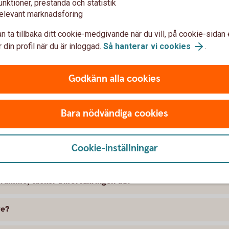
unktioner, prestanda och statistik
elevant marknadsföring
n ta tillbaka ditt cookie-medgivande när du vill, på cookie-sidan 
 din profil när du är inloggad.
Så hanterar vi cookies
.
Godkänn alla cookies
t försäkra Audi
Bara nödvändiga cookies
 skillnad på försäkringarna?
Cookie-inställningar
kring att gälla?
ramme, täcker bilförsäkringen då?
ge?