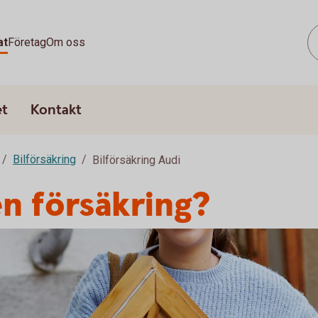
at
Företag
Om oss
et
Kontakt
Bilförsäkring
Bilförsäkring Audi
en försäkring?