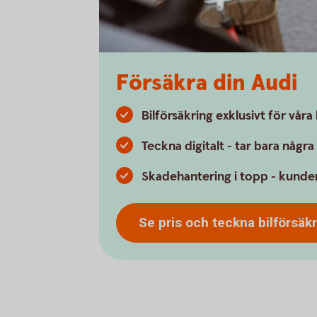
Försäkra din Audi
Bilförsäkring exklusivt för vår
Teckna digitalt - tar bara någr
Skadehantering i topp - kunder
Se pris och teckna bilförsäk