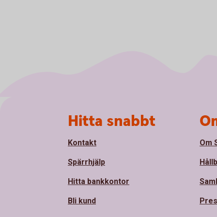
Sidfot
Hitta snabbt
Om
Kontakt
Om S
Spärrhjälp
Håll
Hitta bankkontor
Sam
Bli kund
Pre