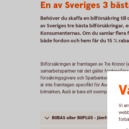
En av Sveriges 3 bäst
Behöver du skaffa en bilförsäkring til
av Sveriges tre bästa bilförsäkringar,
Konsumenternas. Om du samlar flera fö
både fordon och hem får du 15 % raba
Bilförsäkringen är framtagen av Tre Kronor 
samarbetspartner när det gäller fordonsförsä
försäkringsgivare och Sparbanken Mälardale
V
är inte framtagen specifikt för Audi; bilförsä
bilmärken, Audi är bara ett exempel.
Vi an
webbp
BilBAS eller BilPLUS - jämför innehåll
förbä