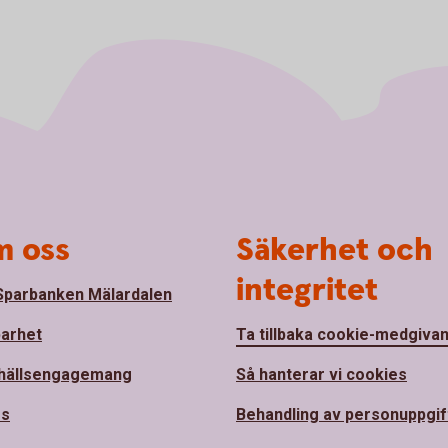
 oss
Säkerhet och
integritet
parbanken Mälardalen
barhet
Ta tillbaka cookie-medgiva
hällsengagemang
Så hanterar vi cookies
ss
Behandling av personuppgif