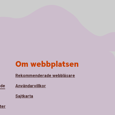
Om webbplatsen
Rekommenderade webbläsare
nde
Användarvillkor
Sajtkarta
ter