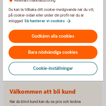
Relevant marknadsföring
När slutar den tidigare ägarens försäkring att
gälla?
Du kan ta tillbaka ditt cookie-medgivande när du vill,
på cookie-sidan eller under din profil när du är
Om man övningskör och olyckan är framme,
inloggad.
Så hanterar vi
cookies
.
täcker bilförsäkringen då?
Godkänn alla cookies
Gäller bilförsäkringen utanför Sverige?
Täcker försäkringen viltolyckor?
Bara nödvändiga cookies
Vilka bilar har en vagnskadegaranti?
Cookie-inställningar
Välkommen att bli kund
När du blivit kund kan du se pris och teckna