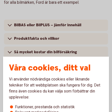
för alla bilmärken, Ford är bara ett exempel.
BilBAS eller BilPLUS – jämför innehåll
Produktfakta och villkor
Så mycket kostar din bilförsäkring
Våra cookies, ditt val
Vi använder nödvändiga cookies eller liknande
Vanliga frågor om att försäkra Ford
tekniker för att webbplatsen ska fungera för dig. Det
finns även cookies du kan välja som förbättrar din
Trafik, hel och halv – vad är det för skillnad på
upplevelse:
försäkringarna?
Funktioner, prestanda och statistik