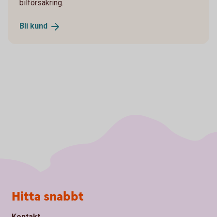
bilförsäkring.
Bli
kund
Sidfot
Hitta snabbt
Kontakt