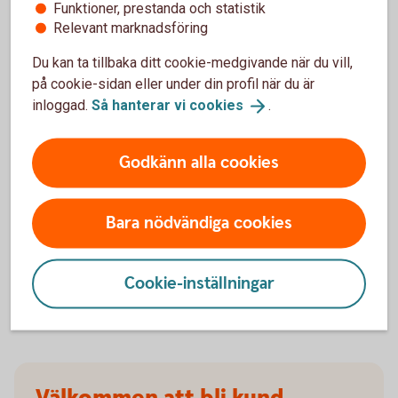
Funktioner, prestanda och statistik
försäkringarna?
Relevant marknadsföring
När slutar den tidigare ägarens försäkring att
Du kan ta tillbaka ditt cookie-medgivande när du vill,
gälla?
på cookie-sidan eller under din profil när du är
inloggad.
Så hanterar vi
cookies
.
Om man övningskör och olyckan är framme,
täcker bilförsäkringen då?
Godkänn alla cookies
Gäller bilförsäkringen utanför Sverige?
Bara nödvändiga cookies
Täcker försäkringen viltolyckor?
Cookie-inställningar
Vilka bilar har en vagnskadegaranti?