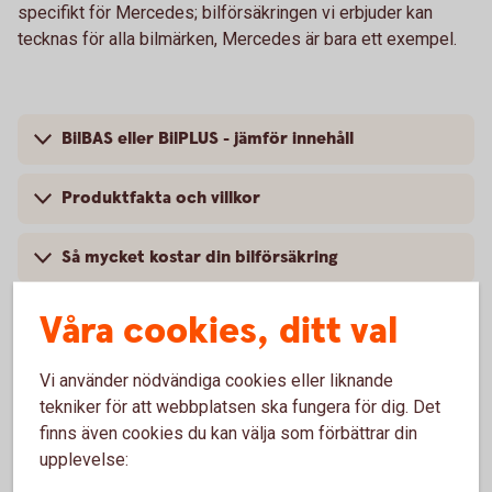
specifikt för Mercedes; bilförsäkringen vi erbjuder kan
tecknas för alla bilmärken, Mercedes är bara ett exempel.
BilBAS eller BilPLUS - jämför innehåll
Produktfakta och villkor
Så mycket kostar din bilförsäkring
Våra cookies, ditt val
Vi använder nödvändiga cookies eller liknande
Vanliga frågor om att försäkra
tekniker för att webbplatsen ska fungera för dig. Det
Mercedes
finns även cookies du kan välja som förbättrar din
upplevelse:
Trafik, hel och halv – vad är det för skillnad på