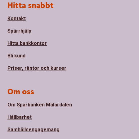
Sidfot
Hitta snabbt
Kontakt
Spärrhjälp
Hitta bankkontor
Bli kund
Priser, räntor och kurser
Om oss
Om Sparbanken Mälardalen
Hållbarhet
Samhällsengagemang