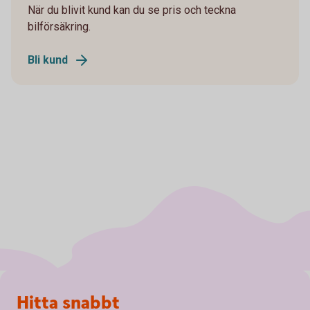
När du blivit kund kan du se pris och teckna
bilförsäkring.
Bli kund
Sidfot
Hitta snabbt