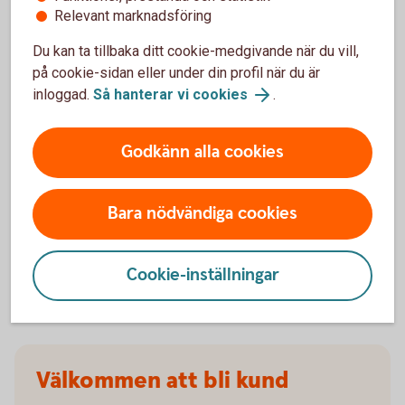
Relevant marknadsföring
När slutar den tidigare ägarens försäkring att
Du kan ta tillbaka ditt cookie-medgivande när du vill,
gälla?
på cookie-sidan eller under din profil när du är
inloggad.
Så hanterar vi cookies
.
Om man övningskör och olyckan är framme,
täcker bilförsäkringen då?
Godkänn alla cookies
Gäller bilförsäkringen utanför Sverige?
Bara nödvändiga cookies
Täcker försäkringen viltolyckor?
Vilka bilar har en vagnskadegaranti?
Cookie-inställningar
Välkommen att bli kund