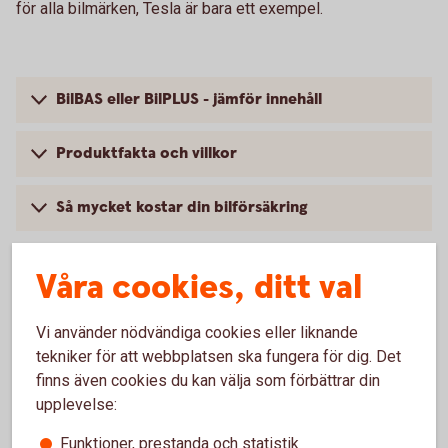
för alla bilmärken, Tesla är bara ett exempel.
BilBAS eller BilPLUS - jämför innehåll
Produktfakta och villkor
Så mycket kostar din bilförsäkring
Våra cookies, ditt val
Vanliga frågor om att försäkra
Vi använder nödvändiga cookies eller liknande
Tesla
tekniker för att webbplatsen ska fungera för dig. Det
finns även cookies du kan välja som förbättrar din
upplevelse:
Trafik, hel och halv – vad är det för skillnad på
försäkringarna?
Funktioner, prestanda och statistik