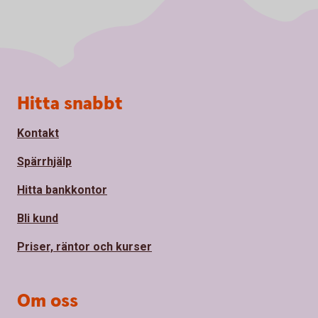
Sidfot
Hitta snabbt
Kontakt
Spärrhjälp
Hitta bankkontor
Bli kund
Priser, räntor och kurser
Om oss