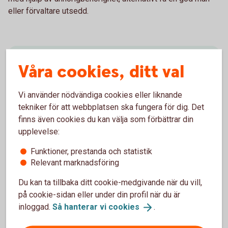
eller förvaltare utsedd.
Anhörigbehörighet
Våra cookies, ditt val
Om en anhörig inte längre kan sköta sin
Vi använder nödvändiga cookies eller liknande
vardagsekonomi och juridiska ärenden kan du hjälpa
tekniker för att webbplatsen ska fungera för dig. Det
till, med stöd av en anhörigbehörighet. Du kan till
finns även cookies du kan välja som förbättrar din
exempel hjälpa till att betala räkningar.
upplevelse:
Anhörigbehörighet
Funktioner, prestanda och statistik
Relevant marknadsföring
Du kan ta tillbaka ditt cookie-medgivande när du vill,
på cookie-sidan eller under din profil när du är
inloggad.
Så hanterar vi
cookies
.
God man och förvaltare