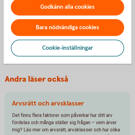
Om en person inte längre kan sköta sin ekonomi och
Godkänn alla cookies
juridiska ärenden och ingen anhörig kan hjälpa till
finns andra alternativ. Vi har skapat ett digitalt flöde
för dig som ska registerar ett nytt uppdrag dom god
Bara nödvändiga cookies
man eller förvaltare
Digitalt flöde för ny god man och
förvaltare
Cookie-inställningar
Andra läser också
Arvsrätt och arvsklasser
Det finns flera faktorer som påverkar hur ditt arv
fördelas och många ställer sig frågan – vem ärver
mig? Läs mer om arvsrätt, arvsklasser och hur olika