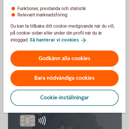
Betal- och kreditkort Mastercard
Funktioner, prestanda och statistik
Relevant marknadsföring
Platinum
Du kan ta tillbaka ditt cookie-medgivande när du vill,
Genom att betala mer än 50 procent av din resa med betal-
på cookie-sidan eller under din profil när du är
och kreditkort Mastercard Platinum får du tillgång till en
inloggad.
Så hanterar vi
cookies
.
reseförsäkring. Trygg-Hansa är försäkringsgivare och
Entercard är försäkringstagare och gruppföreträdare.
Godkänn alla cookies
Betal- och kreditkort Mastercard Platinum – beställ
och läs
mer
Bara nödvändiga cookies
Cookie-inställningar