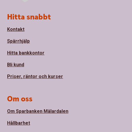
Sidfot
Hitta snabbt
Kontakt
Spärrhjälp
Hitta bankkontor
Bli kund
Priser, räntor och kurser
Om oss
Om Sparbanken Mälardalen
Hållbarhet