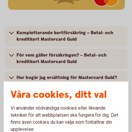
Kompletterande kortförsäkring – Betal- och
kreditkort Mastercard Guld
För vem gäller försäkringen? – Betal- och
kreditkort Mastercard Guld
Hur begär jag ersättning för Mastercard Guld?
Skadeanmälan och kontaktvägar
Våra cookies, ditt val
Försäkringsvillkor Betal och kreditkort
Mastercard Guld
Vi använder nödvändiga cookies eller liknande
tekniker för att webbplatsen ska fungera för dig. Det
finns även cookies du kan välja som förbättrar din
upplevelse: