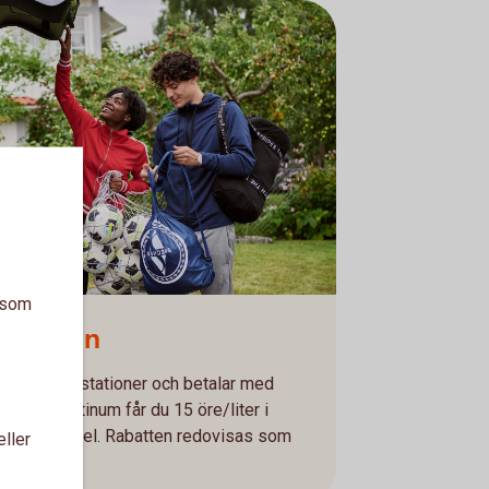
a som
å bensin
emannade stationer och betalar med
rcard Platinum får du 15 öre/liter i
E85 och diesel. Rabatten redovisas som
eller
sfaktura.