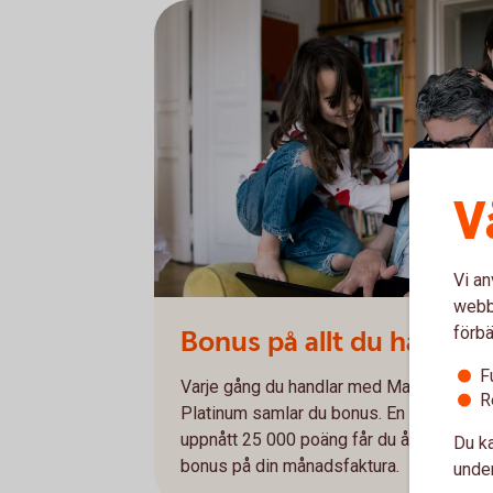
V
Vi an
webbp
förbä
Bonus på allt du handlar
F
Varje gång du handlar med Mastercard Gu
R
Platinum samlar du bonus. En krona mots
uppnått 25 000 poäng får du återbäring p
Du ka
bonus på din månadsfaktura.
under