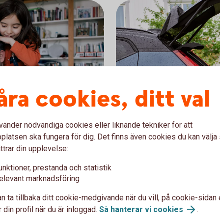
åra cookies, ditt val
vänder nödvändiga cookies eller liknande tekniker för att
latsen ska fungera för dig. Det finns även cookies du kan välj
ttrar din upplevelse:
Preem, rabatt p
unktioner, prestanda och statistik
ld eller Mastercard
När du tankar på Preems b
elevant marknadsföring
varar en poäng. När du
Mastercard Guld eller Maste
å 100 kronor. Du ser aktuell
rabatt på bensin, etanol/ 
n ta tillbaka ditt cookie-medgivande när du vill, på cookie-sidan 
en återbäring på din månad
 din profil när du är inloggad.
Så hanterar vi
cookies
.