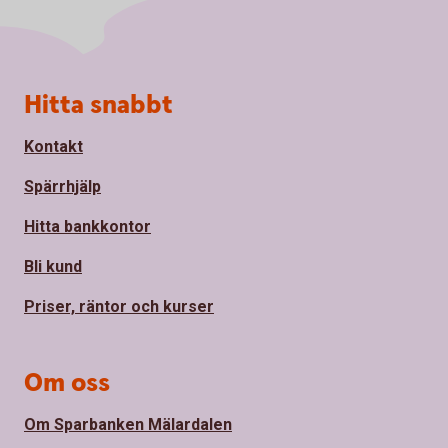
Sidfot
Hitta snabbt
Kontakt
Spärrhjälp
Hitta bankkontor
Bli kund
Priser, räntor och kurser
Om oss
Om Sparbanken Mälardalen