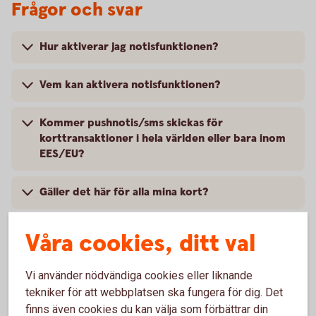
Frågor och svar
Hur aktiverar jag notisfunktionen?
Vem kan aktivera notisfunktionen?
Kommer pushnotis/sms skickas för
korttransaktioner i hela världen eller bara inom
EES/EU?
Gäller det här för alla mina kort?
Kan jag stänga av notisfunktionen?
Våra cookies, ditt val
Har bankens valutaväxlingspåslag ändrats?
Vi använder nödvändiga cookies eller liknande
tekniker för att webbplatsen ska fungera för dig. Det
Var kan jag se den faktiska valutaväxlingskursen
finns även cookies du kan välja som förbättrar din