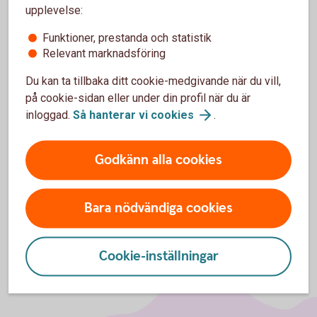
jag fick på ett köp?
upplevelse:
Funktioner, prestanda och statistik
Ingår alla avgifter i kostnaden för en
Relevant marknadsföring
transaktion?
Du kan ta tillbaka ditt cookie-medgivande när du vill,
Kan jag välja att få pushnotis/sms för endast ett
på cookie-sidan eller under din profil när du är
kort ifall jag har flera kort?
inloggad.
Så hanterar vi
cookies
.
Vad betyder de olika procentsatserna i notisen?
Godkänn alla cookies
Bara nödvändiga cookies
Cookie-inställningar