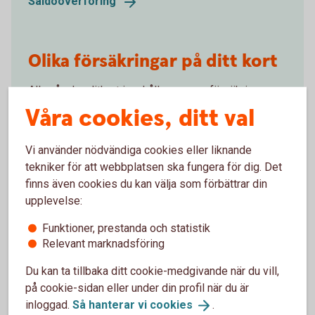
Saldoöverföring
Olika försäkringar på ditt kort
Alla våra kreditkort innehåller en reseförsäkring som
ger lite mer trygghet när du reser. Även olika
Våra cookies, ditt val
köpförsäkringar ingår, till exempel drulleförsäkring,
prisgaranti och förlängd garanti. Du kan även teckna
Vi använder nödvändiga cookies eller liknande
betalningsskydd som ger extra skydd om du skulle
tekniker för att webbplatsen ska fungera för dig. Det
bli sjuk eller arbetslös.
finns även cookies du kan välja som förbättrar din
upplevelse:
Försäkringar på ditt
kort
Funktioner, prestanda och statistik
Relevant marknadsföring
Du kan ta tillbaka ditt cookie-medgivande när du vill,
på cookie-sidan eller under din profil när du är
inloggad.
Så hanterar vi
cookies
.