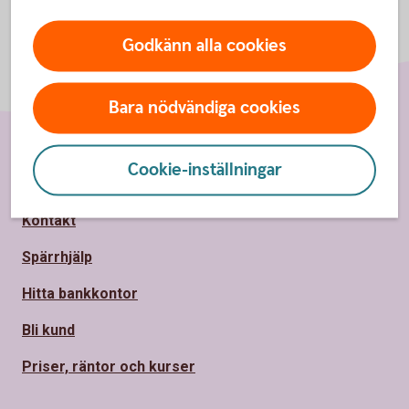
Godkänn alla cookies
Bara nödvändiga cookies
Cookie-inställningar
Sidfot
Hitta snabbt
Kontakt
Spärrhjälp
Hitta bankkontor
Bli kund
Priser, räntor och kurser