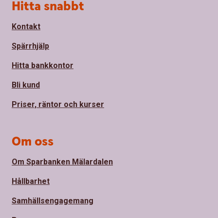
Sidfot
Hitta snabbt
Kontakt
Spärrhjälp
Hitta bankkontor
Bli kund
Priser, räntor och kurser
Om oss
Om Sparbanken Mälardalen
Hållbarhet
Samhällsengagemang