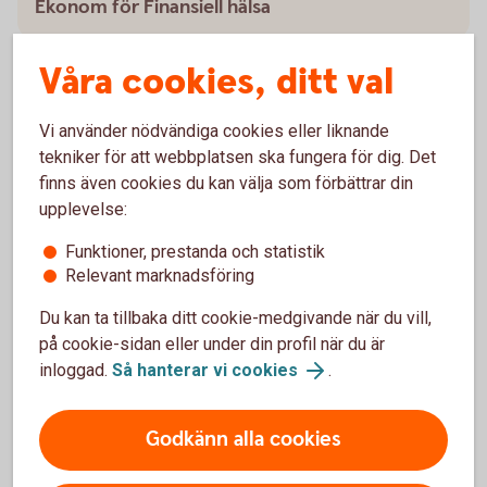
Ekonom för Finansiell hälsa
Våra cookies, ditt val
Vi använder nödvändiga cookies eller liknande
Verktyg för att ha koll på budget
tekniker för att webbplatsen ska fungera för dig. Det
finns även cookies du kan välja som förbättrar din
Det finns både verktyg och knep för att få bättre koll
upplevelse:
på sin ekonomi.
Funktioner, prestanda och statistik
Checklista - Ta kontroll över ekonomin (pdf)
Relevant marknadsföring
Utgiftskollen - ett digitalt verktyg
Du kan ta tillbaka ditt cookie-medgivande när du vill,
på cookie-sidan eller under din profil när du är
inloggad.
Så hanterar vi cookies
.
Budgetsnurran -få koll på din
Godkänn alla cookies
ekonomi