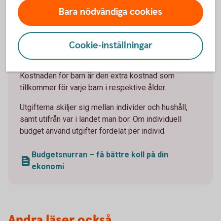
Vi har räknat ut de nödvändiga levnadskostnader
Bara nödvändiga cookies
(januari 2025). Fyll i dina egna kostnader och jämför.
Tänk på att siffrorna i mallen motsvarar kostnaden
Cookie-inställningar
för det som är nödvändigt, inte något genomsnitt på
vad individer och hushåll lägger varje månad.
Kostnaden för barn är den extra kostnad som
tillkommer för varje barn i respektive ålder.
Utgifterna skiljer sig mellan individer och hushåll,
samt utifrån var i landet man bor. Om individuell
budget använd utgifter fördelat per individ.
Budgetsnurran – få bättre koll på din
ekonomi
Andra läser också