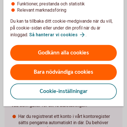
Funktioner, prestanda och statistik
Vet du om att du som är Nyckelkund och har
Relevant marknadsföring
hemförsäkringen hos oss har möjlighet att få upp till
Du kan ta tillbaka ditt cookie-medgivande när du vill,
20 procent rabatt på vår bilförsäkring? Din exakta
på cookie-sidan eller under din profil när du är
rabatt visas när du är inloggad i internetbanken eller
inloggad.
Så hanterar vi
cookies
.
appen.
Se villkor och skaffa
bilförsäkring
Godkänn alla cookies
Bara nödvändiga cookies
Ska du få elstöd?
Cookie-inställningar
De flesta får sin utbetalning före sista juni. Det här är
vad som gäller för att få utbetalningen.
Har du registrerat ett konto i vårt kontoregister
sätts pengarna automatiskt in där. Du behöver