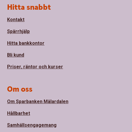
Sidfot
Hitta snabbt
Kontakt
Spärrhjälp
Hitta bankkontor
Bli kund
Priser, räntor och kurser
Om oss
Om Sparbanken Mälardalen
Hållbarhet
Samhällsengagemang