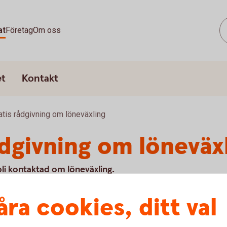
at
Företag
Om oss
et
Kontakt
atis rådgivning om löneväxling
ådgivning om löneväx
li kontaktad om löneväxling.
åra cookies, ditt val
u först godkänna cookies för Funktioner, prestanda och statistik.