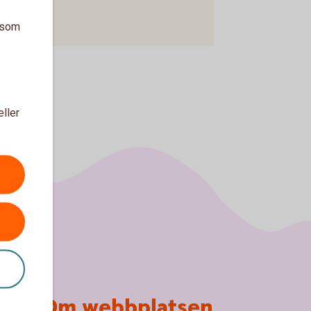
a som
eller
Om webbplatsen