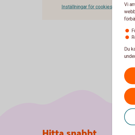
Vi an
Inställningar för cookies
webbp
förbä
F
R
Du ka
under
Sidfot
Hitta snabbt
Om