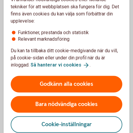
Du kan ändra återbetalningsskydd genom att logga in hos
tekniker för att webbplatsen ska fungera för dig. Det
din valcentral, logga in i försäkringsportalen Mina
finns även cookies du kan välja som förbättrar din
Försäkringar eller använda en blankett, beroende på vilket
upplevelse:
avtal du har. Vi har samlat alla länkar och blanketter nedan.
Funktioner, prestanda och statistik
Relevant marknadsföring
Ändring av återbetalningsskydd
Du kan ta tillbaka ditt cookie-medgivande när du vill,
på cookie-sidan eller under din profil när du är
inloggad.
Så hanterar vi
cookies
.
Godkänn alla cookies
Mer information
Bara nödvändiga cookies
Cookie-inställningar