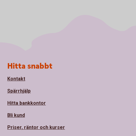
Sidfot
Hitta snabbt
Kontakt
Spärrhjälp
Hitta bankkontor
Bli kund
Priser, räntor och kurser