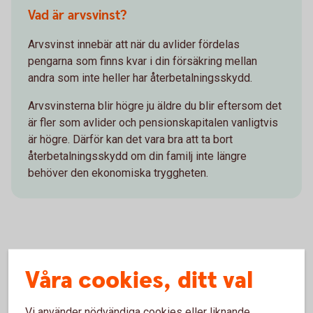
Vad är arvsvinst?
Arvsvinst innebär att när du avlider fördelas
pengarna som finns kvar i din försäkring mellan
andra som inte heller har återbetalningsskydd.
Arvsvinsterna blir högre ju äldre du blir eftersom det
är fler som avlider och pensionskapitalen vanligtvis
är högre. Därför kan det vara bra att ta bort
återbetalningsskydd om din familj inte längre
behöver den ekonomiska tryggheten.
Om du vill lägga till eller ta bort
Våra cookies, ditt val
återbetalningsskydd
Vi använder nödvändiga cookies eller liknande