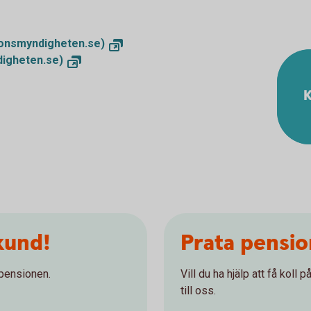
ionsmyndigheten.se)
igheten.se)
K
kund!
Prata pensi
 pensionen.
Vill du ha hjälp att få koll
till oss.