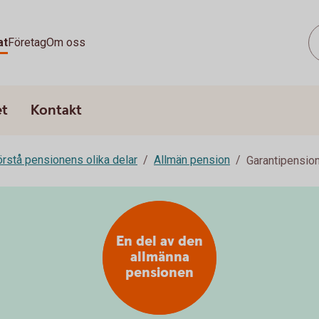
at
Företag
Om oss
et
Kontakt
rstå pensionens olika delar
Allmän pension
Garantipensio
En del av den
allmänna
pensionen