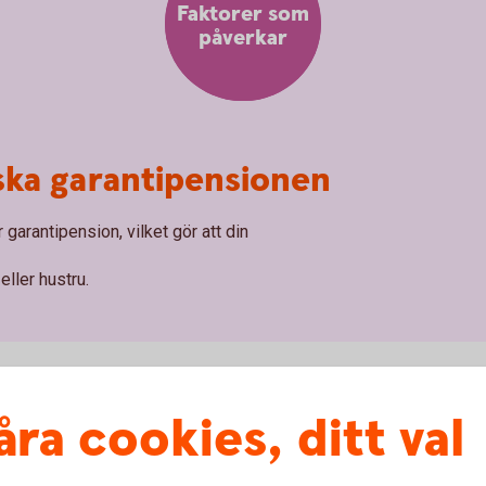
Faktorer som
påverkar
ska garantipensionen
 garantipension, vilket gör att din
ller hustru.
åra cookies, ditt val