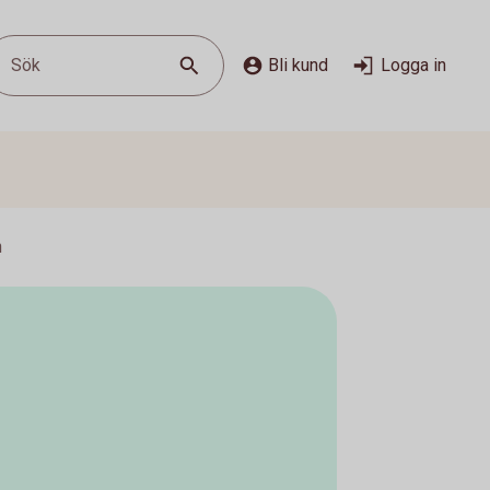
Sök
Bli kund
Logga in
n