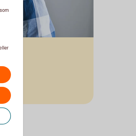
a som
eller