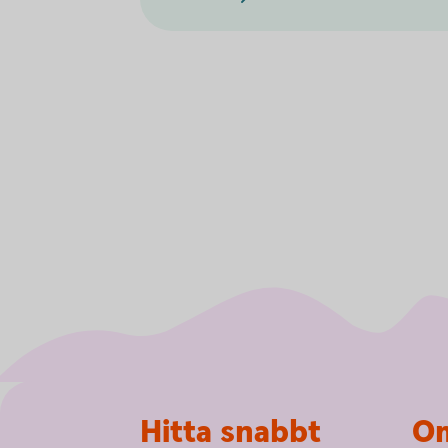
Sidfot
Hitta snabbt
Om