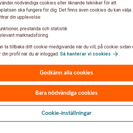
vänder nödvändiga cookies eller liknande tekniker för att
latsen ska fungera för dig. Det finns även cookies du kan välj
ttrar din upplevelse:
unktioner, prestanda och statistik
elevant marknadsföring
n del av allmän pension
n ta tillbaka ditt cookie-medgivande när du vill, på cookie-sidan 
 din profil när du är inloggad.
Så hanterar vi cookies
.
taten om du arbetat eller bott i Sverige. De
 är inkomstpension, premiepension (PPM) och
Godkänn alla cookies
ler låg, inkomst). Läs mer om allmän pension.
Bara nödvändiga cookies
Cookie-inställningar
sörjningsstöd och