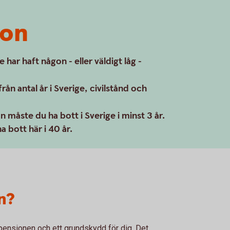
ion
har haft någon - eller väldigt låg -
ån antal år i Sverige, civilstånd och
on måste du ha bott i Sverige i minst 3 år.
a bott här i 40 år.
n?
pensionen och ett grundskydd för dig. Det