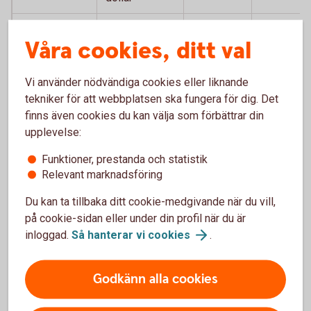
Storbritannien
Brittiskt pund
GBP
12,7210
Våra cookies, ditt val
Sydafrika
Sydafrikansk
ZAR
0,5798
rand
Vi använder nödvändiga cookies eller liknande
tekniker för att webbplatsen ska fungera för dig. Det
Thailand
Thailänsk bath
THB
0,2837
finns även cookies du kan välja som förbättrar din
upplevelse:
Tjeckien
Tjeckisk krona
CZK
0,4473
Funktioner, prestanda och statistik
Turkiet
Turkisk lira
TRY
0,1956
Relevant marknadsföring
Ungern
Ungersk forint
HUF
0,0297
Du kan ta tillbaka ditt cookie-medgivande när du vill,
på cookie-sidan eller under din profil när du är
USA
Amerikansk
USD
9,4348
inloggad.
Så hanterar vi
cookies
.
dollar
Godkänn alla cookies