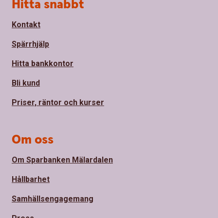
Sidfot
Hitta snabbt
Kontakt
Spärrhjälp
Hitta bankkontor
Bli kund
Priser, räntor och kurser
Om oss
Om Sparbanken Mälardalen
Hållbarhet
Samhällsengagemang