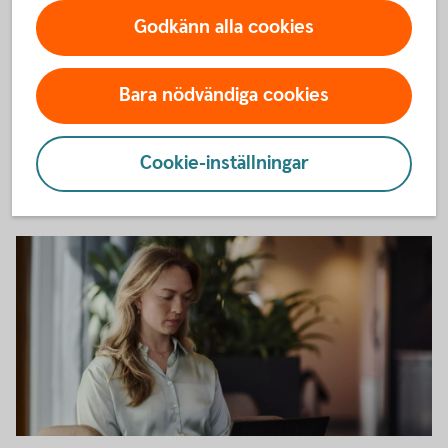
Colleagues discussing a 3D model
Godkänn alla cookies
Regional utblick
Halvårsvis analys om hur konjunkturutsikterna förväntas
Bara nödvändiga cookies
påverka utvecklingen i åtta av Sveriges storregioner, med
fokus på arbets- och bostadsmarknad.
Cookie-inställningar
Swedbank regional inblick