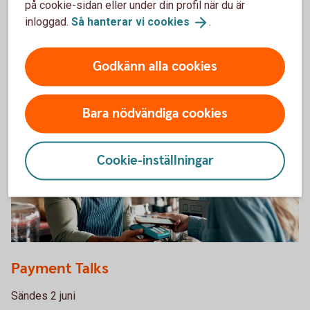
på cookie-sidan eller under din profil när du är
inloggad.
Så hanterar vi
cookies
.
Sändes 15 juni
Ta del av webbinariet Ekonomiska läget i
efterhand
Godkänn alla cookies
Bara nödvändiga cookies
Cookie-inställningar
1300384621
Payment Talks
Sändes 2 juni