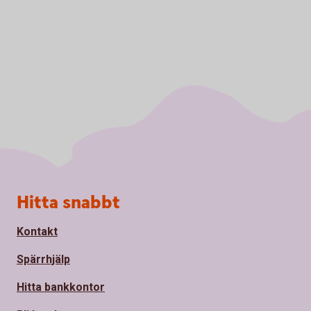
Sidfot
Hitta snabbt
Kontakt
Spärrhjälp
Hitta bankkontor