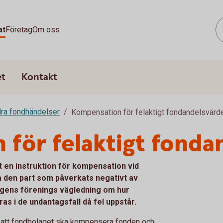
at
Företag
Om oss
et
Kontakt
ra fondhändelser
Kompensation för felaktigt fondandelsvärd
för felaktigt fonda
 en instruktion för kompensation vid
a den part som påverkats negativt av
agens förenings vägledning om hur
 i de undantagsfall då fel uppstår.
ch att fondbolaget ska kompensera fonden och