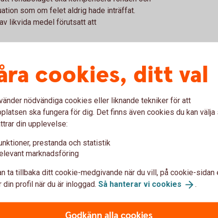
ation som om felet aldrig hade inträffat.
v likvida medel förutsatt att
tid alltid en bedömning av fondbolaget om
åra cookies, ditt val
el ska fonden och andelsägarna alltid
Fel i fondandelsvärde som inträffat på grund
er, såsom vid felaktig avgiftsberäkning eller
 lag eller fondbestämmelser, ska alltid
vänder nödvändiga cookies eller liknande tekniker för att
latsen ska fungera för dig. Det finns även cookies du kan välj
ttrar din upplevelse:
ns ovan är materiella eller inte ska hänsyn
unktioner, prestanda och statistik
teten) normalt är i fonden. Ju mindre
elevant marknadsföring
 desto mindre fel bör betraktas som
len ska vara för att anses materiella utgår
n ta tillbaka ditt cookie-medgivande när du vill, på cookie-sidan 
ens riskkategori anges i fondens faktablad
 din profil när du är inloggad.
Så hanterar vi
cookies
.
ngningar på marknaden. Normalt har en
högre volatilitet än exempelvis en räntefond,
Godkänn alla cookies