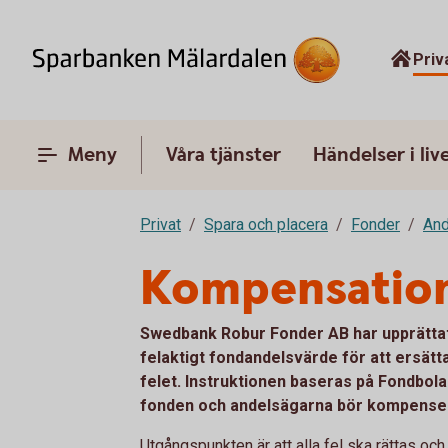
Priv
Meny
Våra tjänster
Händelser i liv
Privat
Spara och placera
Fonder
And
Kompensation 
Swedbank Robur Fonder AB har upprättat
felaktigt fondandelsvärde för att ersätt
felet. Instruktionen baseras på Fondbol
fonden och andelsägarna bör kompenseras
Utgångspunkten är att alla fel ska rättas o