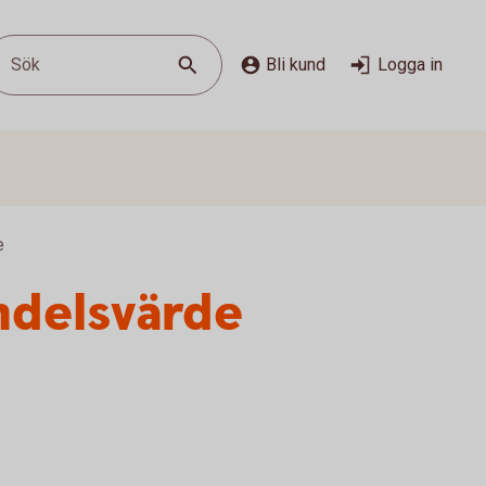
Sök
Bli kund
Logga in
e
ndelsvärde