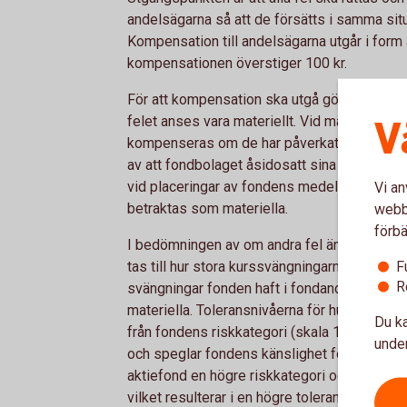
andelsägarna så att de försätts i samma situ
Kompensation till andelsägarna utgår i form a
kompensationen överstiger 100 kr.
För att kompensation ska utgå görs emeller
V
felet anses vara materiellt. Vid materiella f
kompenseras om de har påverkats negativt. 
av att fondbolaget åsidosatt sina skyldighet
vid placeringar av fondens medel i strid med
Vi an
betraktas som materiella.
webbp
förbä
I bedömningen av om andra fel än de som näm
F
tas till hur stora kurssvängningarna (volatili
R
svängningar fonden haft i fondandelsvärdet,
materiella. Toleransnivåerna för hur stora fe
Du ka
från fondens riskkategori (skala 1-7). Fond
under
och speglar fondens känslighet för kurssvä
aktiefond en högre riskkategori och därmed 
vilket resulterar i en högre toleransnivå.