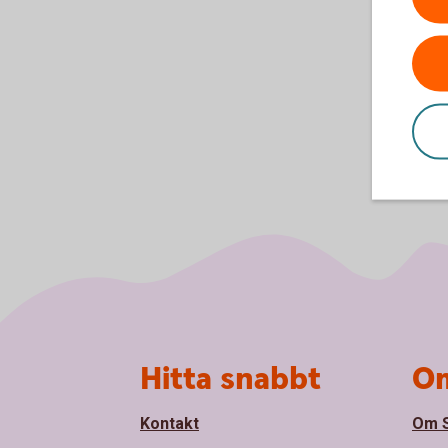
Sidfot
Hitta snabbt
Om
Kontakt
Om S