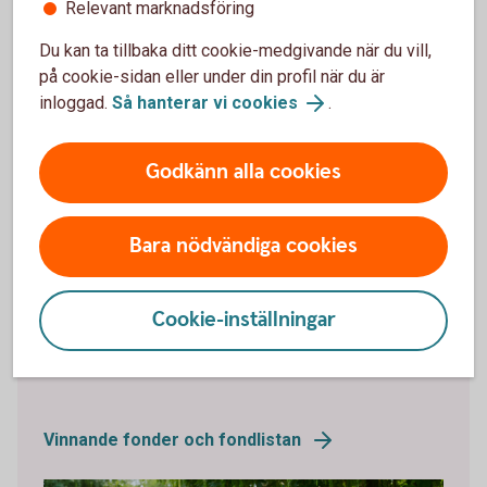
Relevant marknadsföring
Investeringar innebär en risk. Fonder kan öka och minska
kraftigt i värde. Faktablad och informationsbroschyr
Du kan ta tillbaka ditt cookie-medgivande när du vill,
finns i
Fondlistan
.
på cookie-sidan eller under din profil när du är
inloggad.
Så hanterar vi cookies
.
Godkänn alla cookies
Du kanske också är intresserad av
Bara nödvändiga cookies
Fonder med bäst avkastning
Cookie-inställningar
Vill du veta vilka fonder som presterar bäst över tid?
Vi guidar dig till vinnarna.
Vinnande fonder och fondlistan