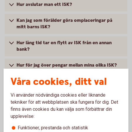
Hur avslutar man ett ISK?
Kan jag som förälder göra omplaceringar på
mitt barns ISK?
Hur lång tid tar en flytt av ISK från en annan
bank?
Hur för jag över pengar mellan mina olika ISK?
Våra cookies, ditt val
Jag har fått information om att mitt ISK delas
upp i två konton, vad innebär det?
Vi använder nödvändiga cookies eller liknande
tekniker för att webbplatsen ska fungera för dig. Det
Jag har fått ändrade villkor, vad innebär det?
finns även cookies du kan välja som förbättrar din
upplevelse:
Funktioner, prestanda och statistik
Riskinformation