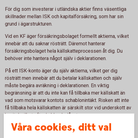
För dig som investerar i utländska aktier finns väsentliga
skillnader mellan ISK och kapitalförsäkring, som har sin
grund i ägarstrukturen.
Vid en KF äger försäkringsbolaget formellt aktierna, vilket
innebär att du saknar rösträtt. Däremot hanterar
försäkringsbolaget hela källskatteprocessen åt dig. Du
behöver inte hantera något själv i deklarationen.
På ett ISK-konto äger du själv aktierna, vilket ger dig
rösträtt men innebär att du betalar källskatten och själv
måste begära avräkning i deklarationen. En viktig
begränsning är att du inte kan få tillbaka mer källskatt än
vad som motsvarar kontots schablonintäkt. Risken att inte
få tillbaka hela källskatten är särskilt stor vid underskott av
kapital, vilket ofta drabbar bolånetagare.
Våra cookies, ditt val
Ränteavdrag vid