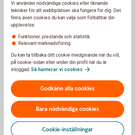
Vi använder nödvändiga cookies eller liknande
värdepappersbelåning
tekniker för att webbplatsen ska fungera för dig. Det
finns även cookies du kan välja som förbättrar din
Från och med 2025 gäller att privatpersoner endast får dra
upplevelse:
av ränteutgifter på lån som lämnas mot särskilda former av
säkerhet och det har varit upp till Skatteverket att tolka när
Funktioner, prestanda och statistik
räntan är avdragsgill. När det gäller ränteavdrag vid
Relevant marknadsföring
värdepappersbelåning görs en viktig åtskillnad mellan
Du kan ta tillbaka ditt cookie-medgivande när du vill,
belåning av ISK och KF.
på cookie-sidan eller under din profil när du är
Räntan på aktielån är fullt avdragsgill på ett ISK och kan
inloggad.
Så hanterar vi
cookies
.
kvittas mot schablonintäkten, medan ränteavdraget på
kapitalförsäkring togs bort helt från 2026. Skatteverket
Godkänn alla cookies
motiverar detta med att värdepapperen i en
kapitalförsäkring formellt ägs av försäkringsbolaget och
därför inte kan ställas som säkerhet på det sätt som krävs
Bara nödvändiga cookies
för ränteavdrag. För dig som använder
värdepappersbelåning är alltså ISK mer fördelaktigt än KF
för att få avdrag för räntekostnader kopplat till
Cookie-inställningar
värdepapperskrediten.