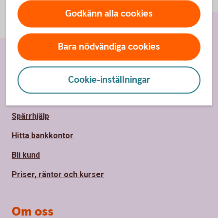
Godkänn alla cookies
Bara nödvändiga cookies
Sidfot
Hitta snabbt
Cookie-inställningar
Kontakt
Spärrhjälp
Hitta bankkontor
Bli kund
Priser, räntor och kurser
Om oss