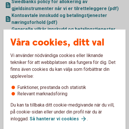
Swedbanks policy for allokering av
gjeldsinstrumenter når vi er tilretteleggere (pdf)
Kontoavtale innskudd og betalingstjenester
næringsforhold (pdf)
Generelle vilkår innskudd og betalingstjenester
kontoavtale næringsforhold (pdf)
Våra cookies, ditt val
Veiledende prisopplysninger for handel gjennom
Swedbank (pdf)
Vi använder nödvändiga cookies eller liknande
Informasjon om markedsplasser mv (pdf)
tekniker för att webbplatsen ska fungera för dig. Det
Handelsfullmakt (pdf)
finns även cookies du kan välja som förbättrar din
Informasjon til kunder om egenskaper og risiko
upplevelse:
knyttet til fondsobligasjoner (pdf)
Funktioner, prestanda och statistik
Relevant marknadsföring
Du kan ta tillbaka ditt cookie-medgivande när du vill,
på cookie-sidan eller under din profil när du är
inloggad.
Så hanterar vi
cookies
.