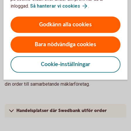
inloggad.
Så hanterar vi
cookies
.
Information om utförda och vidarebefordrade
order (2022)
Godkänn alla cookies
Bara nödvändiga cookies
Våra handelsplatser
Här finner du en lista över marknadsplatser där banken
Cookie-inställningar
handlar direkt för din räkning. Om du vill handla på vissa
utländska marknadsplatser kommer vi att vidareförmedla
din order till samarbetande mäklarföretag.
Handelsplatser där Swedbank utför order