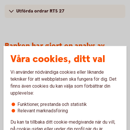
Utförda ordrar RTS 27
Banken har gjort en analys av
orderutförandet (RTS 28)
Våra cookies, ditt val
För 2023
Vi använder nödvändiga cookies eller liknande
tekniker för att webbplatsen ska fungera för dig. Det
finns även cookies du kan välja som förbättrar din
Information om utförda och vidarebefordrade
upplevelse:
order (2023)
Funktioner, prestanda och statistik
Relevant marknadsföring
För 2022
Du kan ta tillbaka ditt cookie-medgivande när du vill,
på cookie-sidan eller under din profil när du är