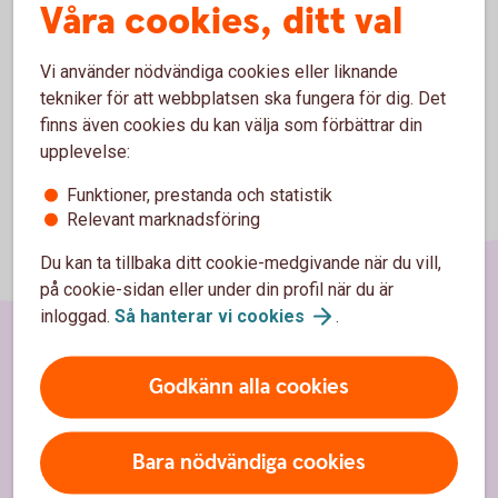
Våra cookies, ditt val
Sid 4 med förklaring
Vi använder nödvändiga cookies eller liknande
tekniker för att webbplatsen ska fungera för dig. Det
finns även cookies du kan välja som förbättrar din
upplevelse:
Funktioner, prestanda och statistik
Relevant marknadsföring
Du kan ta tillbaka ditt cookie-medgivande när du vill,
på cookie-sidan eller under din profil när du är
inloggad.
Så hanterar vi
cookies
.
Sidfot
Hitta snabbt
Godkänn alla cookies
Kontakt
Bara nödvändiga cookies
Spärrhjälp