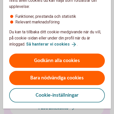
finns även cookies du kan välja som förbättrar din
konto?
upplevelse:
Kan jag öppna kontot själv?
Funktioner, prestanda och statistik
Relevant marknadsföring
Kan jag ha stående överföringar till och från
Du kan ta tillbaka ditt cookie-medgivande när du vill,
kontot?
på cookie-sidan eller under din profil när du är
inloggad.
Så hanterar vi
cookies
.
Går det att ha ett gemensamt konto?
Godkänn alla cookies
Bara nödvändiga cookies
Sparkonton
Cookie-inställningar
Fasträntekonto