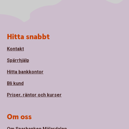
Sidfot
Hitta snabbt
Kontakt
Spärrhjälp
Hitta bankkontor
Bli kund
Priser, räntor och kurser
Om oss
Om Sparbanken Mälardalen