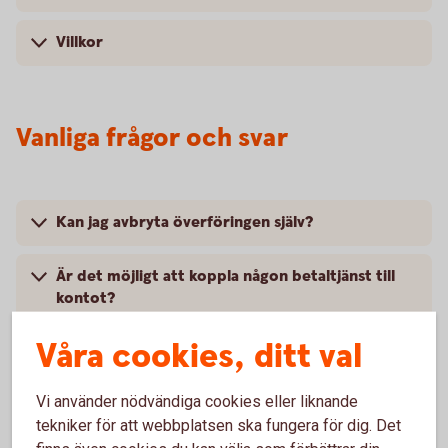
Villkor
Vanliga frågor och svar
Kan jag avbryta överföringen själv?
Är det möjligt att koppla någon betaltjänst till
kontot?
Våra cookies, ditt val
Hur många dagar är fördröjningen av
överföringen?
Vi använder nödvändiga cookies eller liknande
tekniker för att webbplatsen ska fungera för dig. Det
Kan minderåriga, under 18 år öppna detta