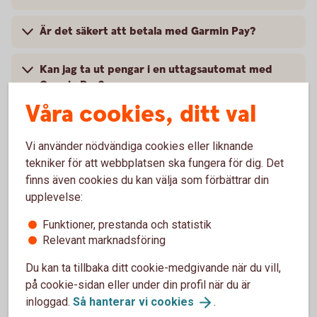
Är det säkert att betala med Garmin Pay?
Kan jag ta ut pengar i en uttagsautomat med
Garmin Pay?
Våra cookies, ditt val
Kan jag ta del av en butiks medlemsprogram när
jag handlar med Garmin Pay?
Vi använder nödvändiga cookies eller liknande
tekniker för att webbplatsen ska fungera för dig. Det
Vad behöver jag göra om jag blivit av med min
finns även cookies du kan välja som förbättrar din
smartklocka?
upplevelse:
Funktioner, prestanda och statistik
Jag har fått ett nytt kort, vad gör jag?
Relevant marknadsföring
Du kan ta tillbaka ditt cookie-medgivande när du vill,
Vart vänder jag mig vid problem?
på cookie-sidan eller under din profil när du är
inloggad.
Så hanterar vi
cookies
.