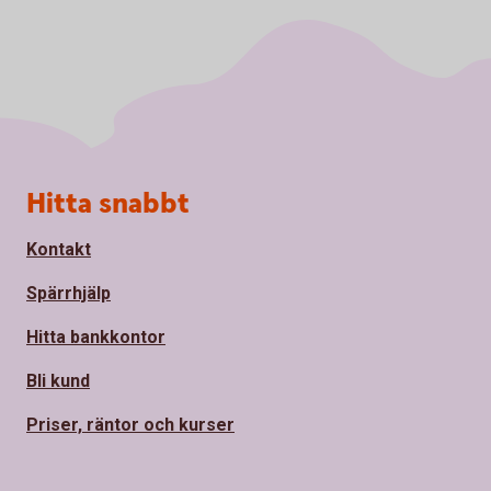
Sidfot
Hitta snabbt
Kontakt
Spärrhjälp
Hitta bankkontor
Bli kund
Priser, räntor och kurser