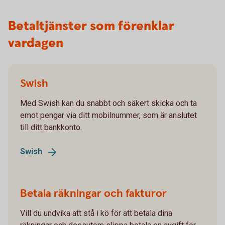
Betaltjänster som förenklar
vardagen
Swish
Med Swish kan du snabbt och säkert skicka och ta
emot pengar via ditt mobilnummer, som är anslutet
till ditt bankkonto.
Swish
Betala räkningar och fakturor
Vill du undvika att stå i kö för att betala dina