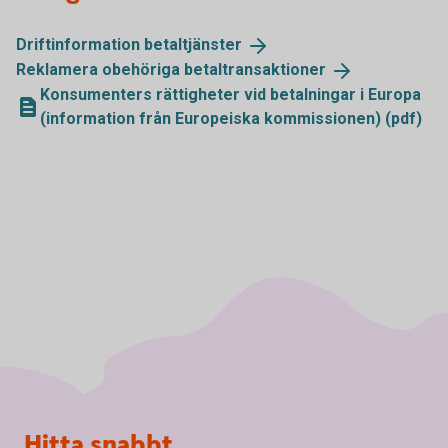
Driftinformation
betaltjänster
Reklamera obehöriga
betaltransaktioner
Konsumenters rättigheter vid betalningar i Europa
(information från Europeiska kommissionen) (pdf)
Sidfot
Hitta snabbt