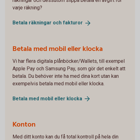
räkningar och dessutom slippa betala en avgift för
varje räkning?
Betala räkningar och
fakturor
Betala med mobil eller klocka
Vi har flera digitala plånböcker/Wallets, till exempel
Apple Pay och Samsung Pay, som gör det enkelt att
betala. Du behöver inte ha med dina kort utan kan
exempelvis betala med mobil eller klocka.
Betala med mobil eller
klocka
Konton
Med ditt konto kan du få total kontroll på hela din