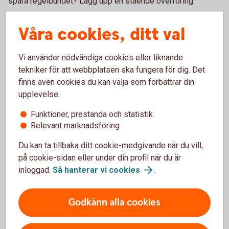
spara regelbundet? Lägg upp en stående överföring.
Överföringar
Våra cookies, ditt val
Vi använder nödvändiga cookies eller liknande
Dödsbo – betalningsservice
tekniker för att webbplatsen ska fungera för dig. Det
finns även cookies du kan välja som förbättrar din
Du som är dödsbodelägare får hjälp att betala räkningar och
upplevelse:
lösa in utbetalningsavier som står i den avlidnes eller i
dödsboets namn.
Funktioner, prestanda och statistik
Relevant marknadsföring
Dödsbo -
betalningsservice
Du kan ta tillbaka ditt cookie-medgivande när du vill,
på cookie-sidan eller under din profil när du är
inloggad.
Så hanterar vi
cookies
.
Kontanter
Hitta bankomater och få tips på hur du betalar, ger bort
Godkänn alla cookies
pengar eller löser in en avi utan att ha eller få kontanter.