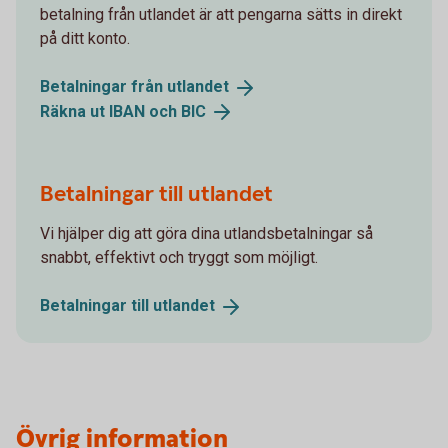
betalning från utlandet är att pengarna sätts in direkt
på ditt konto.
Betalningar från
utlandet
Räkna ut IBAN och
BIC
Betalningar till utlandet
Vi hjälper dig att göra dina utlandsbetalningar så
snabbt, effektivt och tryggt som möjligt.
Betalningar till
utlandet
Övrig information