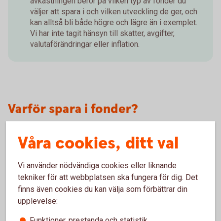
avkastningen beror på vilken typ av fonder du
väljer att spara i och vilken utveckling de ger, och
kan alltså bli både högre och lägre än i exemplet.
Vi har inte tagit hänsyn till skatter, avgifter,
valutaförändringar eller inflation.
Varför spara i fonder?
Pengarna jobbar för dig
Våra cookies, ditt val
Om dina fonder ökar i värde, växer dina pengar över
Vi använder nödvändiga cookies eller liknande
tid snabbare och snabbare. Detta är tack vare ränta på
tekniker för att webbplatsen ska fungera för dig. Det
ränta-effekten.
finns även cookies du kan välja som förbättrar din
Ränta på ränta – vad är
det?
upplevelse:
Du sprider risken
Funktioner, prestanda och statistik
När aktierna i fonden ökar eller minskar i värde, så