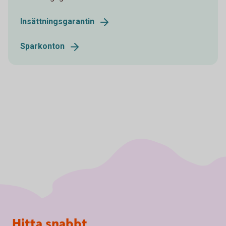
Insättningsgarantin
Sparkonton
Sidfot
Hitta snabbt