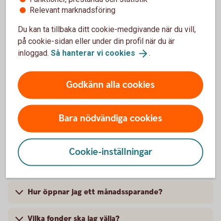
Relevant marknadsföring
sker samma sak även för värdet av fonden. Men i och
med att en fond placerar i många olika aktier så sprids
Du kan ta tillbaka ditt cookie-medgivande när du vill,
risken.
på cookie-sidan eller under din profil när du är
Det är enkelt
inloggad.
Så hanterar vi
cookies
.
Det är enkelt att börja spara i fonder och kräver inga
stora summor – minsta belopp är 100 kronor.
Godkänn alla cookies
Logga in och börja
månadsspara
Bara nödvändiga cookies
Frågor och svar om att
Cookie-inställningar
månadsspara i fonder
Hur öppnar jag ett månadssparande?
Vilka fonder ska jag välja?