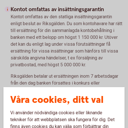
Kontot omfattas av insättningsgarantin
Kontot omfattas av den statliga insättningsgarantin
enligt beslut av Riksgälden. Du som kontohavare har rätt
till ersättning för din sammanlagda kontobehållning i
banken med ett belopp om högst 1 150 000 kr. Utöver
det kan du enligt lag under vissa förutsättningar få
ersättning för vissa insättningar som hänförs till vissa
särskilda angivna händelser, t ex försäljning av
privatbostad, med högst 5 000 000 kr.
Riksgälden betalar ut ersättningen inom 7 arbetsdagar
från den dag banken försattes i konkurs eller
Finansinspektionen beslutade att garantin ska träda in.
Våra cookies, ditt val
Insättningsgarantin
Vi använder nödvändiga cookies eller liknande
tekniker för att webbplatsen ska fungera för dig. Det
finns även cookies du kan välja som förbättrar din