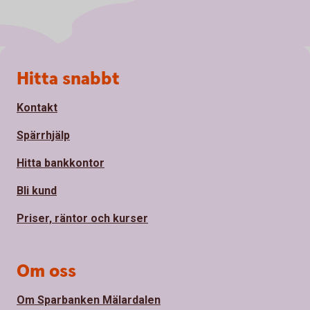
Sidfot
Hitta snabbt
Kontakt
Spärrhjälp
Hitta bankkontor
Bli kund
Priser, räntor och kurser
Om oss
Om Sparbanken Mälardalen