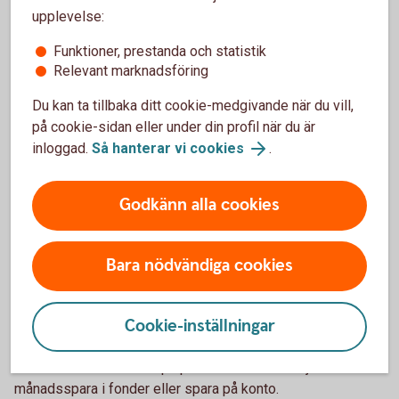
"När lönen kommer, för
upplevelse:
direkt över
10
%
till
ett
Funktioner, prestanda och statistik
sparkonto.
Gör så varje
Relevant marknadsföring
månad tills du har sparat
Du kan ta tillbaka ditt cookie-medgivande när du vill,
på cookie-sidan eller under din profil när du är
ihop ungefär 2 månadslöner
inloggad.
Så hanterar vi cookies
.
efter skatt."
Godkänn alla cookies
Arturo Arques, privatekonom Swedbank och
Sparbankerna.
Bara nödvändiga cookies
När du fått ihop till en buffert
Cookie-inställningar
Har du redan en buffert på plats? Då kan du börja
månadsspara i fonder eller spara på konto.