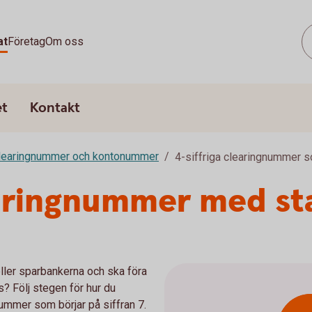
at
Företag
Om oss
et
Kontakt
learingnummer och kontonummer
4-siffriga clearingnummer so
earingnummer med sta
ler sparbankerna och ska föra
? Följ stegen för hur du
mmer som börjar på siffran 7.