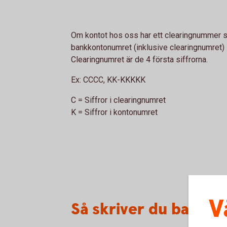
Om kontot hos oss har ett clearingnummer so
bankkontonumret (inklusive clearingnumret) 1
Clearingnumret är de 4 första siffrorna.
Ex:
CCCC, KK-KKKKK
C = Siffror i clearingnumret
K = Siffror i kontonumret
V
Så skriver du bankk