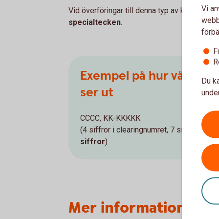
Vi an
Vid överföringar till denna typ av konto ska
webbp
specialtecken
.
förbä
F
R
Exempel på hur våra b
Du ka
ser ut
under
CCCC, KK-KKKKK
(4 siffror i clearingnumret, 7 siffror i ko
siffror
)
Mer information om