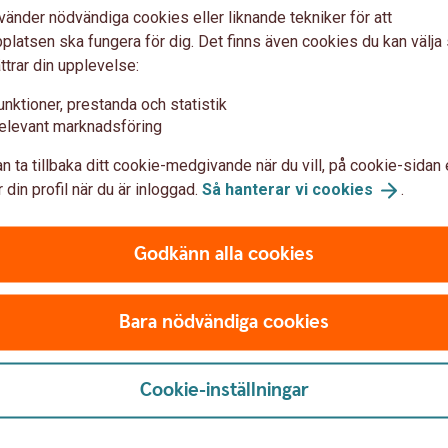
vänder nödvändiga cookies eller liknande tekniker för att
 hela bankkontonumret anges,
utan
latsen ska fungera för dig. Det finns även cookies du kan välj
ttrar din upplevelse:
unktioner, prestanda och statistik
elevant marknadsföring
ankkontonummer
Så skriver du b
n ta tillbaka ditt cookie-medgivande när du vill, på cookie-sidan 
överföring
 din profil när du är inloggad.
Så hanterar vi
cookies
.
CCCCKKKKKKK
Godkänn alla cookies
ntonumret -
totalt 11
(4 siffror i clearingnumret,
siffror
)
Bara nödvändiga cookies
Cookie-inställningar
 clearingnummer