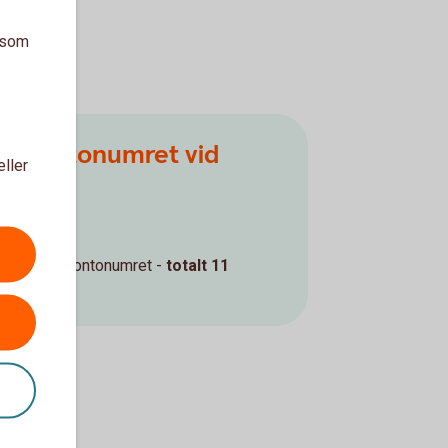
a som
ankkontonumret vid
eller
 7 siffror i kontonumret -
totalt 11