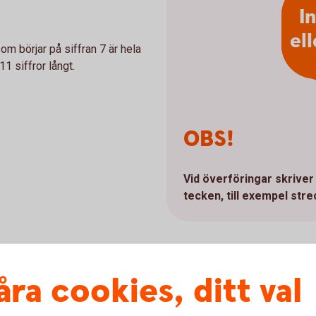
I
el
m börjar på siffran 7 är hela
1 siffror långt.
OBS!
Vid överföringar skriver 
tecken, till exempel stre
åra cookies, ditt val
ontonumret vid överföringar