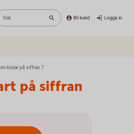
Sök
Bli kund
Logga in
m börjar på siffran 7
rt på siffran