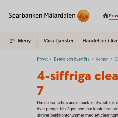
Priv
Meny
Våra tjänster
Händelser i liv
Privat
Betala och överföra
Konton
C
4-siffriga cl
7
Har du konto hos annan bank än Swedbank el
över pengar till någon som har konto hos oss
skriver bankkontonummer med ett clearingnu