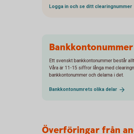
Logga in och se ditt
clearingnummer
Bankkontonummer 
Ett svenskt bankkontonummer består all
Våra är 11-15 siffror långa med clearing
bankkontonummer och delarna i det.
Bankkontonumrets olika
delar
Överföringar från an