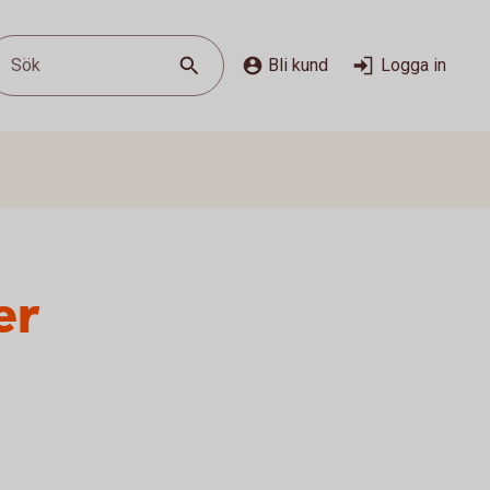
Sök
Bli kund
Logga in
er