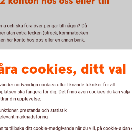
 konton hos oss eller till
na och ska föra över pengar till någon? Då
er utan extra tecken (streck, kommatecken
nen har konto hos oss eller en annan bank.
ingen – kontakta mottagarens bank.
åra cookies, ditt val
gstider – när kommer
vänder nödvändiga cookies eller liknande tekniker för att
latsen ska fungera för dig. Det finns även cookies du kan välj
ttrar din upplevelse:
unktioner, prestanda och statistik
om Swedbank/sparbankerna
elevant marknadsföring
n ta tillbaka ditt cookie-medgivande när du vill, på cookie-sidan 
na från annan bank