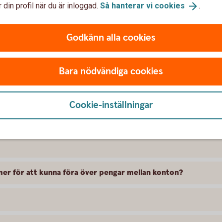
 din profil när du är inloggad.
Så hanterar vi
cookies
.
bank, från Swedbank/sparbankerna
Godkänn alla cookies
Bara nödvändiga cookies
 clearingnummer
Cookie-inställningar
mer för att kunna föra över pengar mellan konton?