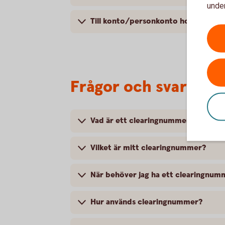
under
Till konto/personkonto hos annan 
Frågor och svar om
Vad är ett clearingnummer?
Vilket är mitt clearingnummer?
När behöver jag ha ett clearingnum
Hur används clearingnummer?