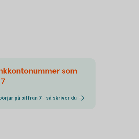
bankkontonummer som
 7
jar på siffran 7 - så skriver
du