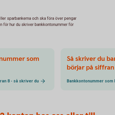
ler sparbankerna och ska föra över pengar
en för hur du skriver bankkontonummer för
tonummer som
Så skriver du 
börjar på siffran
an 8 - så skriver
du
Bankkontonummer som bör