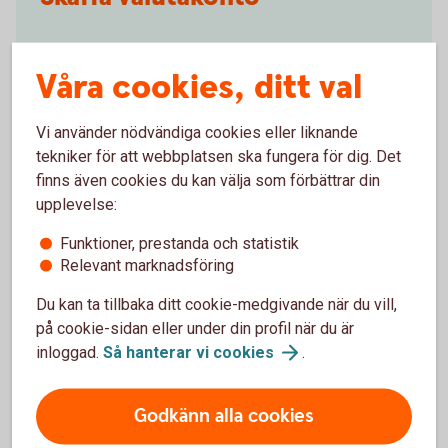
Innan ett valutakonto kan öppnas till dig är banken
Våra cookies, ditt val
enligt lag skyldig att fråga varför du behöver
valutakontot och hur du kommer att använda kontot.
Vänd dig till ditt bankkontor för att skaffa
Vi använder nödvändiga cookies eller liknande
Valutakonto och gå igenom de formella kraven.
tekniker för att webbplatsen ska fungera för dig. Det
finns även cookies du kan välja som förbättrar din
Hitta bankkontor och skaffa
valutakonto
upplevelse:
Funktioner, prestanda och statistik
Relevant marknadsföring
Du kan ta tillbaka ditt cookie-medgivande när du vill,
på cookie-sidan eller under din profil när du är
Konton och utbetalningar
inloggad.
Så hanterar vi
cookies
.
Privatkonto
Godkänn alla cookies
Ungdomskonto