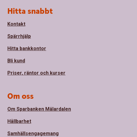
Sidfot
Hitta snabbt
Kontakt
Spärrhjälp
Hitta bankkontor
Bli kund
Priser, räntor och kurser
Om oss
Om Sparbanken Mälardalen
Hållbarhet
Samhällsengagemang