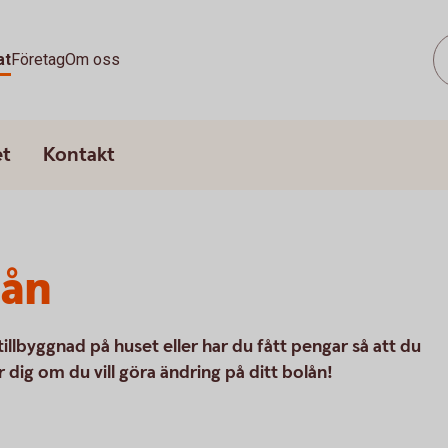
at
Företag
Om oss
et
Kontakt
lån
n tillbyggnad på huset eller har du fått pengar så att du
r dig om du vill göra ändring på ditt bolån!