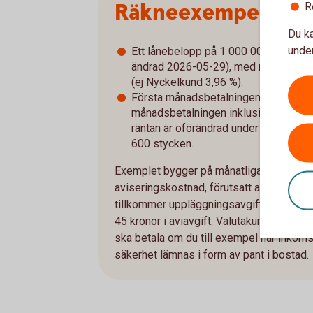
Räkneexempel bol
R
Du ka
under
Ett lånebelopp på 1 000 000 kronor, ti
ändrad 2026-05-29), med rak amorterin
(ej Nyckelkund 3,96 %).
Första månadsbetalningen inklusive a
månadsbetalningen inklusive amorterin
räntan är oförändrad under lånets löpt
600 stycken.
Exemplet bygger på månatliga aviseringar
aviseringskostnad, förutsatt att du är Ny
tillkommer uppläggningsavgift på 650 kro
45 kronor i aviavgift. Valutakursföränd
ska betala om du till exempel har inkomst 
säkerhet lämnas i form av pant i bostad.