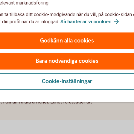
ån
elevant marknadsföring
n ta tillbaka ditt cookie-medgivande när du vill, på cookie-sidan 
 din profil när du är inloggad.
Så hanterar vi
cookies
.
ll 3,89 % ränta (3 mån bunden, listränta senast
g återbetalningstid 50 år, effektiv ränta: 3,96 %
Godkänn alla cookies
mortering är 4 908 kronor, sista
g är 1 672 kronor, totalt belopp att betala om
id är 1 974 121 kronor. Antalet avbetalningar är
Bara nödvändiga cookies
, utan uppläggningsavgift eller
ckelkund och aviseras digitalt. För ej Nyckelkund
Cookie-inställningar
nor. Vid postala avier tillkommer en kostnad på
ringar kan komma att påverka beloppen som du
i annan valuta än lånet. Lånet förutsätter att