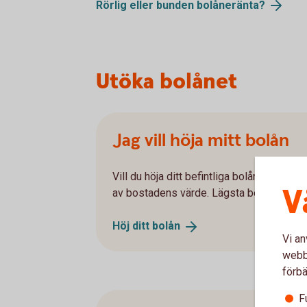
Rörlig eller bunden
bolåneränta?
Utöka bolånet
Jag vill höja mitt bolån
Vill du höja ditt befintliga bolån kan du g
V
av bostadens värde. Lägsta belopp vid h
Höj ditt
bolån
Vi an
webbp
förbä
F