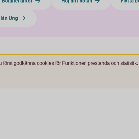
Bolåneräntor
Höj ditt bolån
Flytta 
lån Ung
u först godkänna cookies för Funktioner, prestanda och statistik.