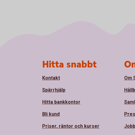
Sidfot
Hitta snabbt
Om
Kontakt
Om S
Spärrhjälp
Håll
Hitta bankkontor
Sam
Bli kund
Pre
Priser, räntor och kurser
Jobb