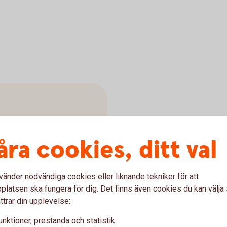
öra det upp till 80 procent
åra cookies, ditt val
öjning är 100 000 kronor.
vänder nödvändiga cookies eller liknande tekniker för att
latsen ska fungera för dig. Det finns även cookies du kan välj
ttrar din upplevelse:
unktioner, prestanda och statistik