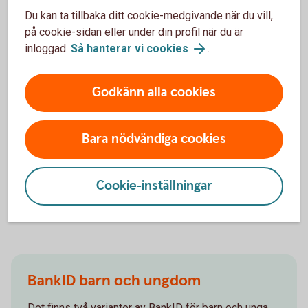
Du kan ta tillbaka ditt cookie-medgivande när du vill,
på cookie-sidan eller under din profil när du är
Spärra gammalt Mobilt BankID
inloggad.
Så hanterar vi cookies
.
Om du har blivit av med en enhet med Mobilt BankID
behöver du spärra det så fort du kan.
Godkänn alla cookies
Om du byter enhet och har Mobilt BankID på din
gamla som du inte längre använder ska du också
Bara nödvändiga cookies
spärra det.
Ring Spärrservice på 08-411 10 11
Cookie-inställningar
Spärrhjälp
BankID barn och ungdom
Det finns två varianter av BankID för barn och unga,