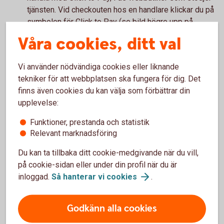
tjänsten. Vid checkouten hos en handlare klickar du på
symbolen för Click to Pay (se bild högre upp på
sidan). Du betalar smidigt med ett klick, eftersom
Våra cookies, ditt val
kortuppgifter och leveransadress redan är förifyllt.
Vi använder nödvändiga cookies eller liknande
Kom ihåg!
tekniker för att webbplatsen ska fungera för dig. Det
finns även cookies du kan välja som förbättrar din
Glöm inte att du behöver slå på kortet för internetköp
upplevelse:
för att kunna handla online. Du kan slå av och på för
Funktioner, prestanda och statistik
internetköp i appen, under Kortinställningar.
Relevant marknadsföring
Du kan ta tillbaka ditt cookie-medgivande när du vill,
på cookie-sidan eller under din profil när du är
Handla på nätet
inloggad.
Så hanterar vi
cookies
.
Läs mer om hur du handlar om kort på nätet.
Godkänn alla cookies
Handla på nätet med
kort