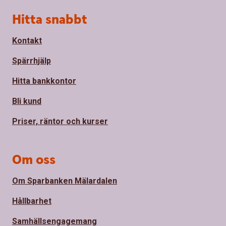
Sidfot
Hitta snabbt
Kontakt
Spärrhjälp
Hitta bankkontor
Bli kund
Priser, räntor och kurser
Om oss
Om Sparbanken Mälardalen
Hållbarhet
Samhällsengagemang