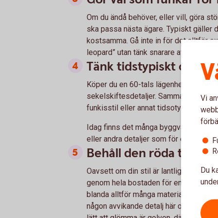
Om du ändå behöver, eller vill, göra stö
ska passa nästa ägare. Typiskt gäller
kostsamma. Gå inte in för det alltför ex
leopard” utan tänk snarare att din reno
V
Tänk tidstypiskt och ma
Köper du en 60-tals lägenhet, håll dig t
sekelskiftesdetaljer. Samma sak om din 
Vi an
funkisstil eller annat tidsotypiskt.
webbp
förbä
Idag finns det många byggvårdnadsbutik
eller andra detaljer som för en billig p
F
Behåll den röda tråde
R
Du ka
Oavsett om din stil är lantligt varm ell
under
genom hela bostaden för en enhetlig kä
blanda alltför många material, färger och 
någon avvikande detalj här och där, men
lätt att glömma är golven, där många olik