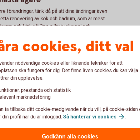
rre förändringar, tänk då på att dina ändringar även
 detta renovering av kök och badrum, som är mest
trema och tänk att ”jag gillar ju djungel och
vering ska fungera för en stor målgrupp.
åra cookies, ditt val
terialrent
ill byggåret och försök inte föra in
bostad är från 80-talet, undvik då att göra om till
vänder nödvändiga cookies eller liknande tekniker för att
latsen ska fungera för dig. Det finns även cookies du kan välj
ttrar din upplevelse:
er där du kan hitta tidstypiska handtag, dörrar
eng kan göra stor skillnad för känslan i din bostad.
unktioner, prestanda och statistik
n genom hela bostaden
elevant marknadsföring
n ta tillbaka ditt cookie-medgivande när du vill, på cookie-sidan 
er minimalistiskt urban, försök att hålla samma stil
 din profil när du är inloggad.
Så hanterar vi
cookies
.
nsla. Det kan du göra genom att undvika att
stilar. Självklart kan det vara piggt att föra in
 låt helhetskänslan förbli enhetlig. En sak som är
Godkänn alla cookies
a material eller stilar lätt kan ge en rörig känsla.