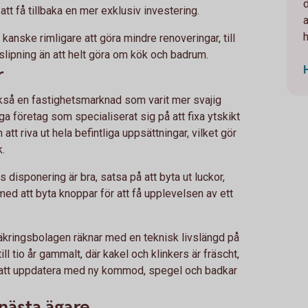
d
 att få tillbaka en mer exklusiv investering.
 kanske rimligare att göra mindre renoveringar, till
lipning än att helt göra om kök och badrum.
r
ckså en fastighetsmarknad som varit mer svajig
ga företag som specialiserat sig på att fixa ytskikt
att riva ut hela befintliga uppsättningar, vilket gör
k.
 disponering är bra, satsa på att byta ut luckor,
med att byta knoppar för att få upplevelsen av ett
äkringsbolagen räknar med en teknisk livslängd på
ill tio år gammalt, där kakel och klinkers är fräscht,
att uppdatera med ny kommod, spegel och badkar
 nästa ägare