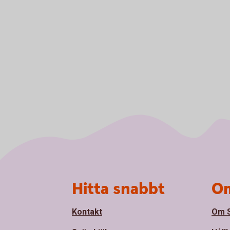
Sidfot
Hitta snabbt
Om
Kontakt
Om S