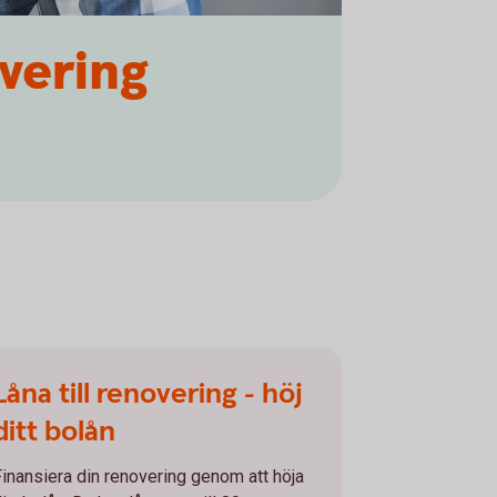
overing
Låna till renovering - höj
ditt bolån
Finansiera din renovering genom att höja