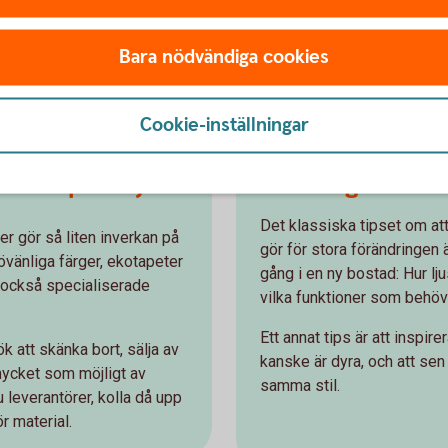
Bara nödvändiga cookies
bar renovering
Cookie-inställningar
erkan på miljö
Bo in dig innan 
Det klassiska tipset om att
er gör så liten inverkan på
gör för stora förändringen ä
övänliga färger, ekotapeter
gång i en ny bostad: Hur lju
h också specialiserade
vilka funktioner som behöv
Ett annat tips är att inspi
ök att skänka bort, sälja av
kanske är dyra, och att sen 
å mycket som möjligt av
samma stil.
 leverantörer, kolla då upp
r material.