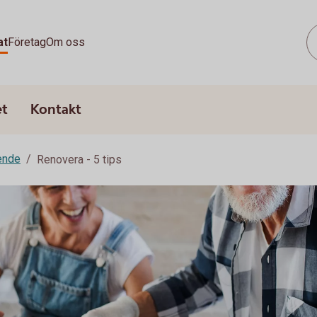
at
Företag
Om oss
et
Kontakt
ende
Renovera - 5 tips