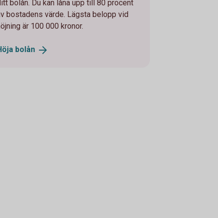
itt bolån. Du kan låna upp till 80 procent
av bostadens värde. Lägsta belopp vid
höjning är 100 000 kronor.
Höja
bolån