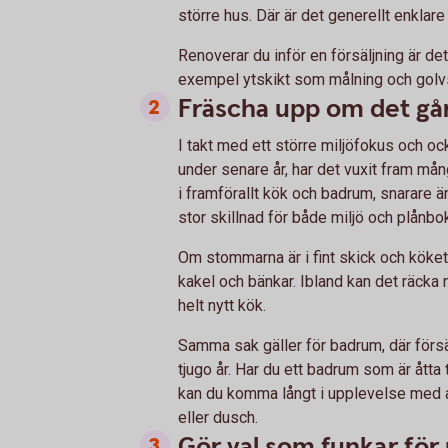
större hus. Där är det generellt enklare
Renoverar du inför en försäljning är det
exempel ytskikt som målning och golvs
Fräscha upp om det gå
I takt med ett större miljöfokus och o
under senare år, har det vuxit fram mån
i framförallt kök och badrum, snarare än 
stor skillnad för både miljö och plånbo
Om stommarna är i fint skick och kökets
kakel och bänkar. Ibland kan det räcka 
helt nytt kök.
Samma sak gäller för badrum, där förs
tjugo år. Har du ett badrum som är åtta t
kan du komma långt i upplevelse med 
eller dusch.
Gör val som funkar för