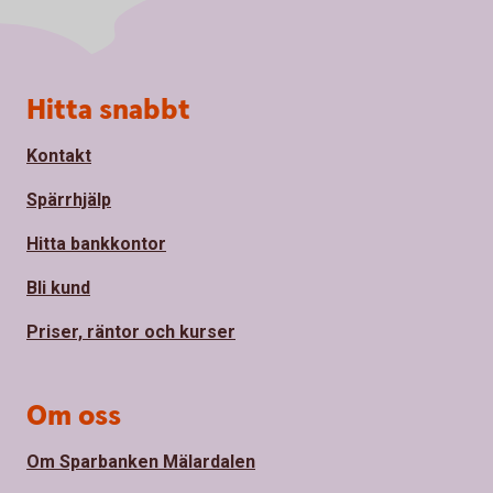
Sidfot
Hitta snabbt
Kontakt
Spärrhjälp
Hitta bankkontor
Bli kund
Priser, räntor och kurser
Om oss
Om Sparbanken Mälardalen