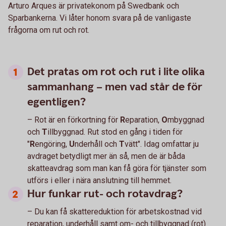
Arturo Arques är privatekonom på Swedbank och
Sparbankerna. Vi låter honom svara på de vanligaste
frågorna om rut och rot.
Det pratas om rot och rut i lite olika
sammanhang – men vad står de för
egentligen?
– Rot är en förkortning för
R
eparation,
O
mbyggnad
och
T
illbyggnad. Rut stod en gång i tiden för
"
R
engöring,
U
nderhåll och
T
vätt". Idag omfattar ju
avdraget betydligt mer än så, men de är båda
skatteavdrag som man kan få göra för tjänster som
utförs i eller i nära anslutning till hemmet.
Hur funkar rut- och rotavdrag?
– Du kan få skattereduktion för arbetskostnad vid
reparation, underhåll samt om- och tillbyggnad (rot)