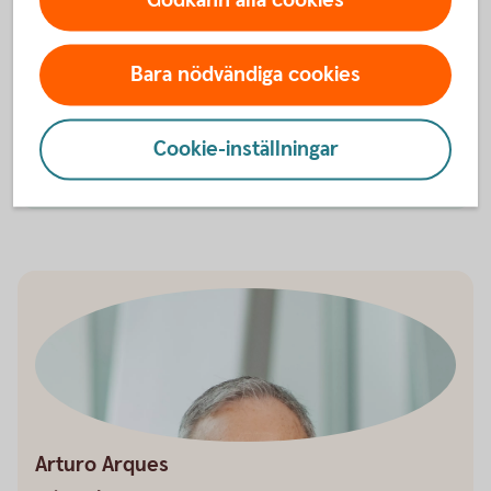
Att utöka ditt bolån kan vara ett bra alternativ när du
renoverar. Det kan öka bostadens värde och man kan
Bara nödvändiga cookies
undvika stora och dyra ingrepp i framtiden genom att
underhålla sin bostad.
Cookie-inställningar
Höj ditt bolån – så funkar
det
Arturo Arques