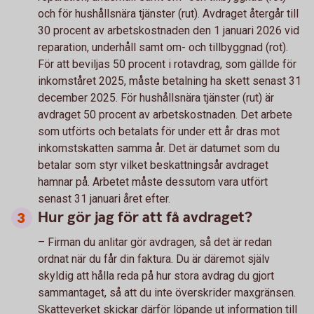
och för hushållsnära tjänster (rut). Avdraget återgår till
30 procent av arbetskostnaden den 1 januari 2026 vid
reparation, underhåll samt om- och tillbyggnad (rot).
För att beviljas 50 procent i rotavdrag, som gällde för
inkomståret 2025, måste betalning ha skett senast 31
december 2025. För hushållsnära tjänster (rut) är
avdraget 50 procent av arbetskostnaden. Det arbete
som utförts och betalats för under ett år dras mot
inkomstskatten samma år. Det är datumet som du
betalar som styr vilket beskattningsår avdraget
hamnar på. Arbetet måste dessutom vara utfört
senast 31 januari året efter.
Hur gör jag för att få avdraget?
– Firman du anlitar gör avdragen, så det är redan
ordnat när du får din faktura. Du är däremot själv
skyldig att hålla reda på hur stora avdrag du gjort
sammantaget, så att du inte överskrider maxgränsen.
Skatteverket skickar därför löpande ut information till