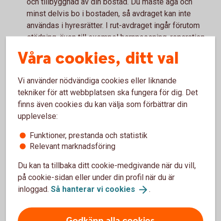
och tillbyggnad av din bostad. Du måste äga och
minst delvis bo i bostaden, så avdraget kan inte
användas i hyresrätter. I rut-avdraget ingår förutom
städning, även till exempel barnpassning, reparation
av vitvaror och snöskottning. Material och
Våra cookies, ditt val
resekostnader ger däremot inte rätt till rot- och
rutavdrag.
Vi använder nödvändiga cookies eller liknande
Finns det något mer som är viktigt att
tekniker för att webbplatsen ska fungera för dig. Det
tänka på?
finns även cookies du kan välja som förbättrar din
upplevelse:
– Ja, först och främst måste du ha en inkomst att göra
avdragen mot. Du kan alltså inte få rot- eller rutavdrag
Funktioner, prestanda och statistik
utbetalade i rena pengar, utan avdragen kvittas mot
Relevant marknadsföring
andra skatter, avslutar vår privatekonom Arturo
Du kan ta tillbaka ditt cookie-medgivande när du vill,
Arques.
på cookie-sidan eller under din profil när du är
inloggad.
Så hanterar vi
cookies
.
Höj bolånet för renovering?
Godkänn alla cookies