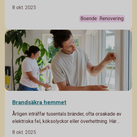
energirenovering. Ett annat att se över sitt hem för
8 okt. 2025
att hitta små energitjuvar. Bra både för din plånbok
och för miljön.
Boende
Renovering
Brandsäkra hemmet
Årligen inträffar tusentals bränder, ofta orsakade av
elektriska fel, köksolyckor eller överhettning. Här
kommer våra bästa tips hur du kan minimera risken
8 okt. 2025
för brand.