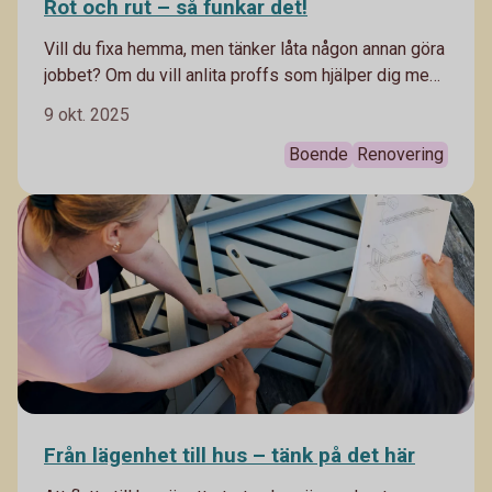
Rot och rut – så funkar det!
Vill du fixa hemma, men tänker låta någon annan göra
jobbet? Om du vill anlita proffs som hjälper dig med
städning eller trädgårdsarbete eller låta någon
9 okt. 2025
fackkunnig renovera ditt badrum kan du göra avdrag
för det.
Boende
Renovering
Från lägenhet till hus – tänk på det här