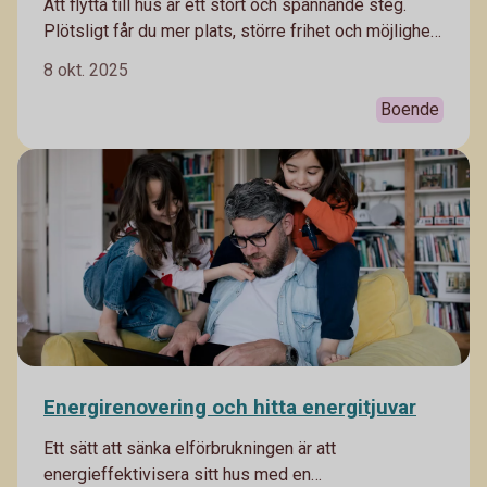
Att flytta till hus är ett stort och spännande steg.
Plötsligt får du mer plats, större frihet och möjlighet
att skapa ett hem som verkligen passar dig, men
8 okt. 2025
samtidigt innebär det nya kostnader och ansvar. Vår
privatekonom Arturo Arques ger dig sex tips på vad
Boende
du kan tänka på när du flyttar till ett hus.
Energirenovering och hitta energitjuvar
Ett sätt att sänka elförbrukningen är att
energieffektivisera sitt hus med en