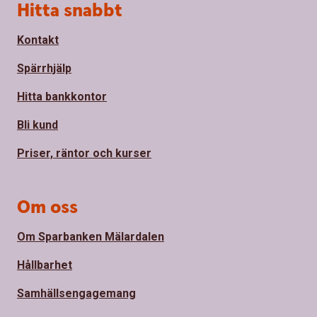
Sidfot
Hitta snabbt
Kontakt
Spärrhjälp
Hitta bankkontor
Bli kund
Priser, räntor och kurser
Om oss
Om Sparbanken Mälardalen
Hållbarhet
Samhällsengagemang