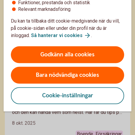
Funktioner, prestanda och statistik
Boende
Försäkringar
Relevant marknadsföring
Du kan ta tillbaka ditt cookie-medgivande när du vill,
på cookie-sidan eller under din profil när du är
inloggad.
Så hanterar vi
cookies
.
Godkänn alla cookies
Bara nödvändiga cookies
Förebygga vattenskada - vad gör du om
olyckan skett?
Cookie-inställningar
Vattenskada är ingen trevlig överraskning i hemmet
och den kan hända vem som helst. Här får du tips på
hur du kan förebygga vattenskada och hur du bör
8 okt. 2025
agera om olyckan redan inträffat.
Boende
Försäkringar