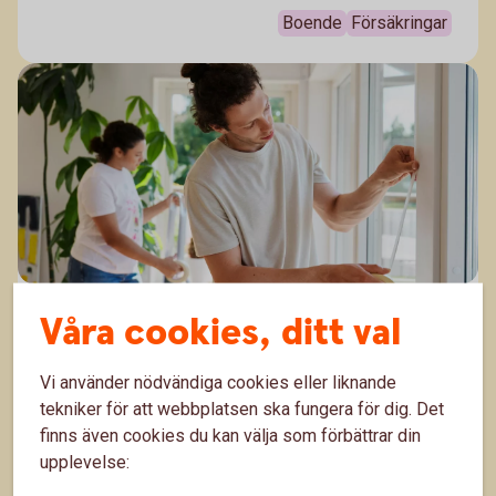
Boende
Försäkringar
Våra cookies, ditt val
Skadedjur i hemmet – skaffa försäkring
mot skadedjur
Vi använder nödvändiga cookies eller liknande
Skadedjur kan vara utmanande för hus- och
tekniker för att webbplatsen ska fungera för dig. Det
lägenhetsägare. Men du kan ligga steget före. Här
finns även cookies du kan välja som förbättrar din
kommer våra tips på vad du kan göra för att
upplevelse:
8 okt. 2025
minimera skada.