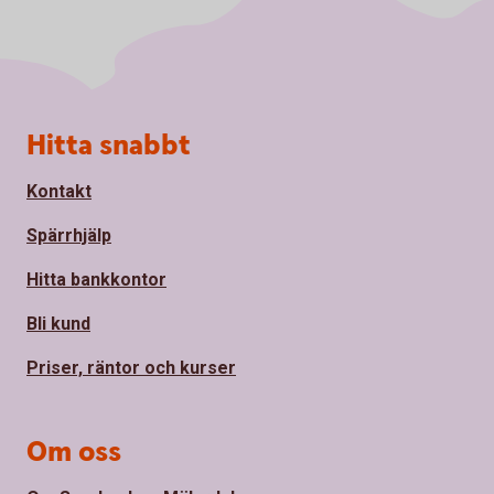
Sidfot
Hitta snabbt
Kontakt
Spärrhjälp
Hitta bankkontor
Bli kund
Priser, räntor och kurser
Om oss