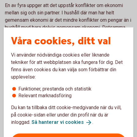
En av fyra uppger att det uppstår konflikter om ekonomi
mellan sig och sin partner. I hushåll där man har helt
gemensam ekonomi är det mindre konflikter om pengar än i
hushåll med bara delvis gemensam ekonomi. Detsamma
gäller för hushåll där man delar lika på småutgifterna, det
Våra cookies, ditt val
vill säga småinköp av till exempel vantar till barnen och
presenter till kalas. Just småutgifter är annars något som
Vi använder nödvändiga cookies eller liknande
kvinnor uppger att de i större utsträckning än männen
tekniker för att webbplatsen ska fungera för dig. Det
betalar mer av.
finns även cookies du kan välja som förbättrar din
– Försök att även dela på alla småutgifterna, man kan till
upplevelse:
exempel ha ett gemensamt konto med varsitt kort till som
Funktioner, prestanda och statistik
man använder till den här typen av inköp. På så sätt kan man
Relevant marknadsföring
slippa onödigt tjat och konflikter om pengar hemma, säger
Madelén Falkenhäll.
Du kan ta tillbaka ditt cookie-medgivande när du vill,
på cookie-sidan eller under din profil när du är
inloggad.
Så hanterar vi
cookies
.