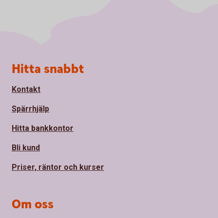
Sidfot
Hitta snabbt
Kontakt
Spärrhjälp
Hitta bankkontor
Bli kund
Priser, räntor och kurser
Om oss