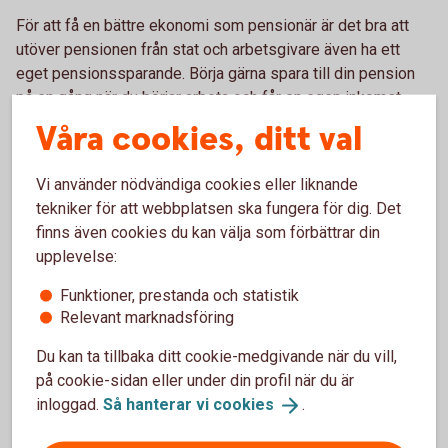
För att få en bättre ekonomi som pensionär är det bra att
utöver pensionen från stat och arbetsgivare även ha ett
eget pensionssparande. Börja gärna spara till din pension
på en gång när du börjar arbeta och får en egen inkomst.
Våra cookies, ditt val
– Ju tidigare du börjar spara till din pension, desto lägre
belopp kan du spara varje månad. Och även mindre belopp
Vi använder nödvändiga cookies eller liknande
växer sig större över tid, säger Madelén.
tekniker för att webbplatsen ska fungera för dig. Det
Ett bra riktmärke kan vara att börja att spara 500 kronor per
finns även cookies du kan välja som förbättrar din
månad, och öka till runt 1 000 kronor per månad vid 35 års
upplevelse:
ålder och 2 000 kronor per månad vid 45 års ålder. Börjar du
Funktioner, prestanda och statistik
spara senare behöver beloppet vara högre.
Relevant marknadsföring
Du kan ta tillbaka ditt cookie-medgivande när du vill,
på cookie-sidan eller under din profil när du är
Pension
inloggad.
Så hanterar vi
cookies
.
Läs mer om olika områden inom pension.